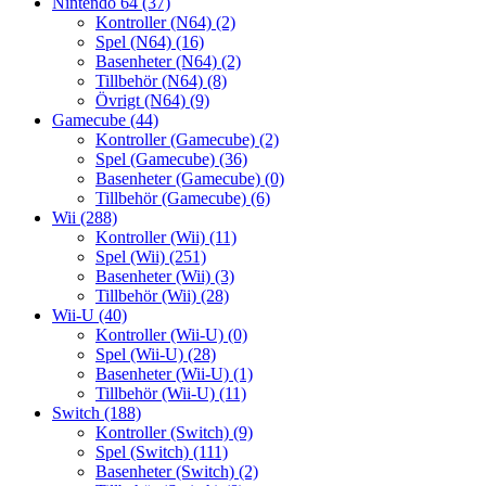
Nintendo 64
(37)
Kontroller (N64)
(2)
Spel (N64)
(16)
Basenheter (N64)
(2)
Tillbehör (N64)
(8)
Övrigt (N64)
(9)
Gamecube
(44)
Kontroller (Gamecube)
(2)
Spel (Gamecube)
(36)
Basenheter (Gamecube)
(0)
Tillbehör (Gamecube)
(6)
Wii
(288)
Kontroller (Wii)
(11)
Spel (Wii)
(251)
Basenheter (Wii)
(3)
Tillbehör (Wii)
(28)
Wii-U
(40)
Kontroller (Wii-U)
(0)
Spel (Wii-U)
(28)
Basenheter (Wii-U)
(1)
Tillbehör (Wii-U)
(11)
Switch
(188)
Kontroller (Switch)
(9)
Spel (Switch)
(111)
Basenheter (Switch)
(2)