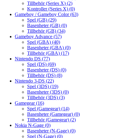
Tillbehör (Series X)
(2)
Kontroller (Series X)
(0)
Gameboy / Gameboy Color
(63)
Spel (GB)
(29)
Basenheter (GB)
(0)
Tillbehör (GB)
(34)
Gameboy Advance
(57)
Spel (GBA)
(40)
Basenheter (GBA)
(0)
Tillbehör (GBA)
(17)
Nintendo DS
(77)
Spel (DS)
(69)
Basenheter (DS)
(0)
Tillbehör (DS)
(8)
Nintendo 3-DS
(22)
Spel (3DS)
(19)
Basenheter (3DS)
(0)
Tillbehör (3DS)
(3)
Gamegear
(16)
Spel (Gamegear)
(14)
Basenheter (Gamegear)
(0)
Tillbehör (Gamegear)
(2)
Nokia N-Gage
(0)
Basenheter (N-Gage)
(0)
Spel (N-Gage)
(0)