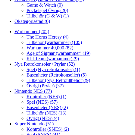
Game & Watch
(0)
Pocketspel Övriga
(0)
Tillbehör (G & W)
(1)
Okategoriserad
(0)
Warhammer
(205)
The Horus Heresy
(4)
Tillbehör (warhammer)
(105)
Warhammer 40,000
(82)
Age of Sigmar (warhammer)
(19)
Kill Team (warhammer)
(9)
Nya Retrokonsoler / Prylar
(52)
Spel (Nya retrokonsoler)
(1)
Basenheter (Retrokonsoller)
(5)
Tillbehör (Nya Retrotillbehör)
(9)
Övrigt (Prylar)
(37)
Nintendo NES
(77)
Kontroller (NES)
(1)
Spel (NES)
(57)
Basenheter (NES)
(2)
Tillbehör (NES)
(13)
Övrigt (NES)
(4)
Super Nintendo
(51)
Kontroller (SNES)
(2)
Spel (SNES)
(41)