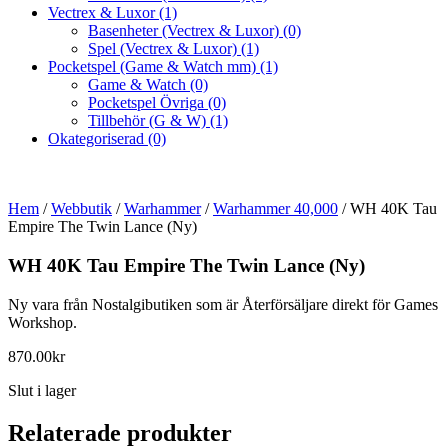
Vectrex & Luxor
(1)
Basenheter (Vectrex & Luxor)
(0)
Spel (Vectrex & Luxor)
(1)
Pocketspel (Game & Watch mm)
(1)
Game & Watch
(0)
Pocketspel Övriga
(0)
Tillbehör (G & W)
(1)
Okategoriserad
(0)
Hem
/
Webbutik
/
Warhammer
/
Warhammer 40,000
/ WH 40K Tau
Empire The Twin Lance (Ny)
WH 40K Tau Empire The Twin Lance (Ny)
Ny vara från Nostalgibutiken som är Återförsäljare direkt för Games
Workshop.
870.00
kr
Slut i lager
Relaterade produkter