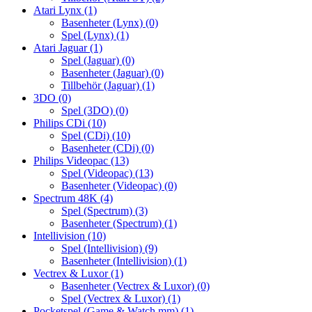
Atari Lynx
(1)
Basenheter (Lynx)
(0)
Spel (Lynx)
(1)
Atari Jaguar
(1)
Spel (Jaguar)
(0)
Basenheter (Jaguar)
(0)
Tillbehör (Jaguar)
(1)
3DO
(0)
Spel (3DO)
(0)
Philips CDi
(10)
Spel (CDi)
(10)
Basenheter (CDi)
(0)
Philips Videopac
(13)
Spel (Videopac)
(13)
Basenheter (Videopac)
(0)
Spectrum 48K
(4)
Spel (Spectrum)
(3)
Basenheter (Spectrum)
(1)
Intellivision
(10)
Spel (Intellivision)
(9)
Basenheter (Intellivision)
(1)
Vectrex & Luxor
(1)
Basenheter (Vectrex & Luxor)
(0)
Spel (Vectrex & Luxor)
(1)
Pocketspel (Game & Watch mm)
(1)