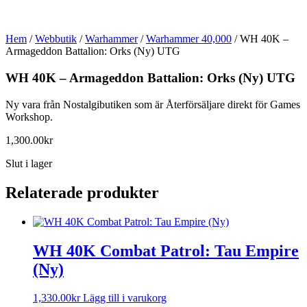
Hem
/
Webbutik
/
Warhammer
/
Warhammer 40,000
/ WH 40K –
Armageddon Battalion: Orks (Ny) UTG
WH 40K – Armageddon Battalion: Orks (Ny) UTG
Ny vara från Nostalgibutiken som är Återförsäljare direkt för Games
Workshop.
1,300.00
kr
Slut i lager
Relaterade produkter
WH 40K Combat Patrol: Tau Empire
(Ny)
1,330.00
kr
Lägg till i varukorg