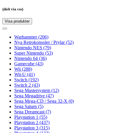
(dolt via css)
Visa produkter
Toggle
navigation
Toggle
navigation
Warhammer
(206)
Nya Retrokonsoler / Prylar
(52)
Nintendo NES
(79)
Super Nintendo
(53)
Nintendo 64
(36)
Gamecube
(43)
Wii
(288)
Wii-U
(41)
Switch
(192)
Switch 2
(43)
Sega Mastersystem
(12)
Sega Megadrive
(47)
Sega Mega-CD / Sega 32-X
(0)
Sega Saturn
(5)
Sega Dreamcast
(7)
Playstation 1
(55)
Playstation 2
(437)
Playstation 3
(315)