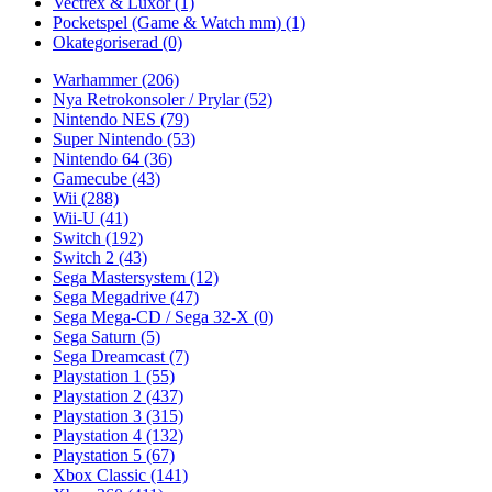
Vectrex & Luxor
(1)
Pocketspel (Game & Watch mm)
(1)
Okategoriserad
(0)
Warhammer
(206)
Nya Retrokonsoler / Prylar
(52)
Nintendo NES
(79)
Super Nintendo
(53)
Nintendo 64
(36)
Gamecube
(43)
Wii
(288)
Wii-U
(41)
Switch
(192)
Switch 2
(43)
Sega Mastersystem
(12)
Sega Megadrive
(47)
Sega Mega-CD / Sega 32-X
(0)
Sega Saturn
(5)
Sega Dreamcast
(7)
Playstation 1
(55)
Playstation 2
(437)
Playstation 3
(315)
Playstation 4
(132)
Playstation 5
(67)
Xbox Classic
(141)