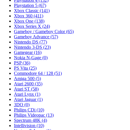
Playstation 4
(132)
Playstation 5
(67)
Xbox Classic
(141)
Xbox 360
(411)
Xbox One
(138)
Xbox Series X
(24)
Gameboy / Gameboy Color
(65)
Gameboy Advance
(57)
Nintendo DS
(77)
Nintendo 3-DS
(23)
Gamegear
(16)
Nokia N-Gage
(0)
PSP
(36)
PS Vita
(25)
Commodore 64 / 128
(51)
Amiga 500
(5)
Atari 2600
(35)
Atari ST
(58)
Atari Lynx
(1)
Atari Jaguar
(1)
3DO
(0)
Philips CDi
(10)
Philips Videopac
(13)
Spectrum 48K
(4)
Intellivision
(10)