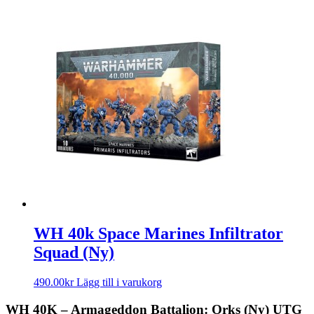
WH 40k Space Marines Infiltrator
Squad (Ny)
490.00
kr
Lägg till i varukorg
WH 40K – Armageddon Battalion: Orks (Ny) UTG