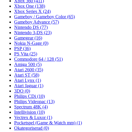
Xbox 360
(411)
Xbox One
(138)
Xbox Series X
(24)
Gameboy / Gameboy Color
(65)
Gameboy Advance
(57)
Nintendo DS
(77)
Nintendo 3-DS
(23)
Gamegear
(16)
Nokia N-Gage
(0)
PSP
(36)
PS Vita
(25)
Commodore 64 / 128
(51)
Amiga 500
(5)
Atari 2600
(35)
Atari ST
(58)
Atari Lynx
(1)
Atari Jaguar
(1)
3DO
(0)
Philips CDi
(10)
Philips Videopac
(13)
Spectrum 48K
(4)
Intellivision
(10)
Vectrex & Luxor
(1)
Pocketspel (Game & Watch mm)
(1)
Okategoriserad
(0)