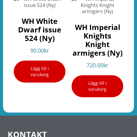
WH White
WH Imperial
Dwarf issue
Knights
524 (Ny)
Knight
90.00
kr
armigers (Ny)
720.00
kr
Lägg till i
varukorg
Lägg till i
varukorg
KONTAKT