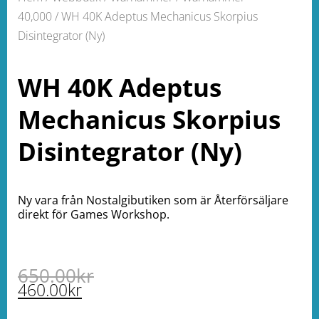
40,000
/ WH 40K Adeptus Mechanicus Skorpius
Disintegrator (Ny)
WH 40K Adeptus
Mechanicus Skorpius
Disintegrator (Ny)
Ny vara från Nostalgibutiken som är Återförsäljare
direkt för Games Workshop.
650.00
kr
460.00
kr