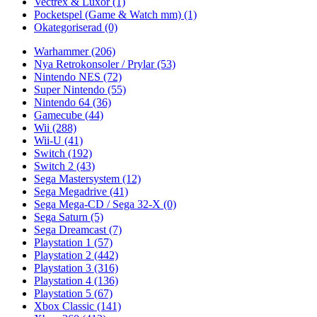
Vectrex & Luxor
(1)
Pocketspel (Game & Watch mm)
(1)
Okategoriserad
(0)
Warhammer
(206)
Nya Retrokonsoler / Prylar
(53)
Nintendo NES
(72)
Super Nintendo
(55)
Nintendo 64
(36)
Gamecube
(44)
Wii
(288)
Wii-U
(41)
Switch
(192)
Switch 2
(43)
Sega Mastersystem
(12)
Sega Megadrive
(41)
Sega Mega-CD / Sega 32-X
(0)
Sega Saturn
(5)
Sega Dreamcast
(7)
Playstation 1
(57)
Playstation 2
(442)
Playstation 3
(316)
Playstation 4
(136)
Playstation 5
(67)
Xbox Classic
(141)