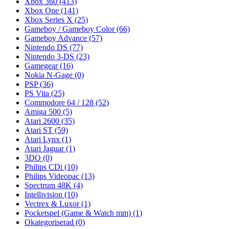
Xbox 360
(413)
Xbox One
(141)
Xbox Series X
(25)
Gameboy / Gameboy Color
(66)
Gameboy Advance
(57)
Nintendo DS
(77)
Nintendo 3-DS
(23)
Gamegear
(16)
Nokia N-Gage
(0)
PSP
(36)
PS Vita
(25)
Commodore 64 / 128
(52)
Amiga 500
(5)
Atari 2600
(35)
Atari ST
(59)
Atari Lynx
(1)
Atari Jaguar
(1)
3DO
(0)
Philips CDi
(10)
Philips Videopac
(13)
Spectrum 48K
(4)
Intellivision
(10)
Vectrex & Luxor
(1)
Pocketspel (Game & Watch mm)
(1)
Okategoriserad
(0)