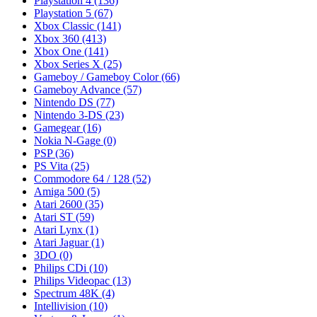
Playstation 4
(136)
Playstation 5
(67)
Xbox Classic
(141)
Xbox 360
(413)
Xbox One
(141)
Xbox Series X
(25)
Gameboy / Gameboy Color
(66)
Gameboy Advance
(57)
Nintendo DS
(77)
Nintendo 3-DS
(23)
Gamegear
(16)
Nokia N-Gage
(0)
PSP
(36)
PS Vita
(25)
Commodore 64 / 128
(52)
Amiga 500
(5)
Atari 2600
(35)
Atari ST
(59)
Atari Lynx
(1)
Atari Jaguar
(1)
3DO
(0)
Philips CDi
(10)
Philips Videopac
(13)
Spectrum 48K
(4)
Intellivision
(10)