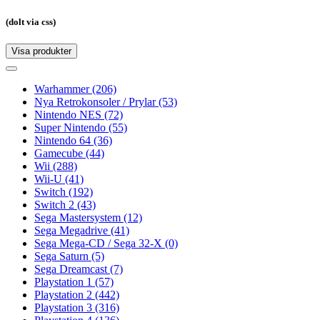
(dolt via css)
Visa produkter
Toggle
navigation
Toggle
navigation
Warhammer
(206)
Nya Retrokonsoler / Prylar
(53)
Nintendo NES
(72)
Super Nintendo
(55)
Nintendo 64
(36)
Gamecube
(44)
Wii
(288)
Wii-U
(41)
Switch
(192)
Switch 2
(43)
Sega Mastersystem
(12)
Sega Megadrive
(41)
Sega Mega-CD / Sega 32-X
(0)
Sega Saturn
(5)
Sega Dreamcast
(7)
Playstation 1
(57)
Playstation 2
(442)
Playstation 3
(316)