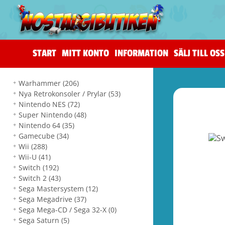
START
MITT KONTO
INFORMATION
SÄLJ TILL OSS
Warhammer
(206)
Nya Retrokonsoler / Prylar
(53)
Nintendo NES
(72)
Super Nintendo
(48)
Nintendo 64
(35)
Gamecube
(34)
Wii
(288)
Wii-U
(41)
Switch
(192)
Switch 2
(43)
Sega Mastersystem
(12)
Sega Megadrive
(37)
Sega Mega-CD / Sega 32-X
(0)
Sega Saturn
(5)