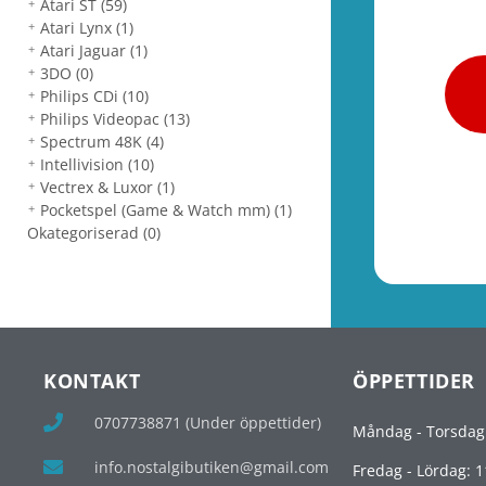
Atari ST
(59)
Atari Lynx
(1)
Atari Jaguar
(1)
3DO
(0)
Philips CDi
(10)
Philips Videopac
(13)
Spectrum 48K
(4)
Intellivision
(10)
Vectrex & Luxor
(1)
Pocketspel (Game & Watch mm)
(1)
Okategoriserad
(0)
KONTAKT
ÖPPETTIDER
0707738871 (Under öppettider)
Måndag - Torsdag
info.nostalgibutiken@gmail.com
Fredag - Lördag: 1