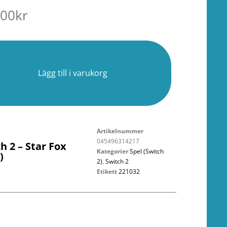
.00
kr
r
Lägg till i varukorg
Artikelnummer
045496314217
h 2 – Star Fox
Kategorier
Spel (Switch
)
2)
,
Switch 2
Etikett
221032