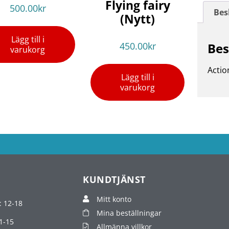
Flying fairy
500.00
kr
Bes
(Nytt)
Lägg till i
450.00
kr
Bes
varukorg
Actio
Lägg till i
varukorg
KUNDTJÄNST
Mitt konto
: 12-18
Mina beställningar
1-15
Allmänna villkor