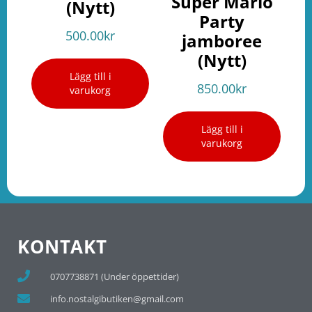
Super Mario
(Nytt)
Party
500.00
kr
jamboree
(Nytt)
Lägg till i
850.00
kr
varukorg
Lägg till i
varukorg
KONTAKT
0707738871 (Under öppettider)
info.nostalgibutiken@gmail.com