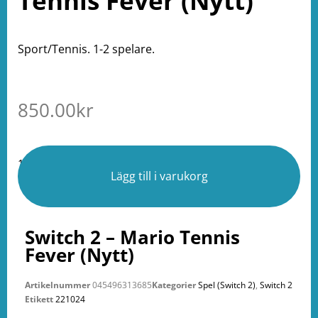
Tennis Fever (Nytt)
Sport/Tennis. 1-2 spelare.
850.00
kr
1 i lager
Lägg till i varukorg
Switch 2 – Mario Tennis
Fever (Nytt)
Artikelnummer
045496313685
Kategorier
Spel (Switch 2)
,
Switch 2
Etikett
221024