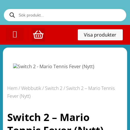
Toggl
Visa produkter
naviga
KONTAKTA OSS
Hem
/
Webbutik
/
Switch 2
/ Switch 2 – Mario Tennis
Fever (Nytt)
Switch 2 – Mario