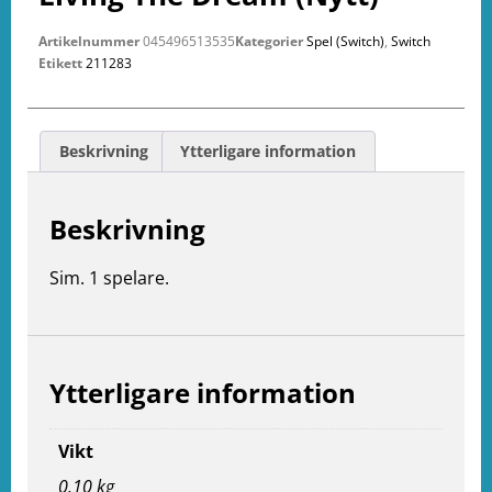
Artikelnummer
045496513535
Kategorier
Spel (Switch)
,
Switch
Etikett
211283
Beskrivning
Ytterligare information
Beskrivning
Sim. 1 spelare.
Ytterligare information
Vikt
e
ation
0.10 kg