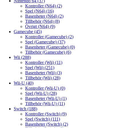
Nintendo 64
(37)
Kontroller (N64)
(2)
Spel (N64)
(16)
Basenheter (N64)
(2)
Tillbehör (N64)
(8)
Övrigt (N64)
(9)
Gamecube
(45)
Kontroller (Gamecube)
(2)
Spel (Gamecube)
(37)
Basenheter (Gamecube)
(0)
Tillbehör (Gamecube)
(6)
Wii
(288)
Kontroller (Wii)
(11)
Spel (Wii)
(251)
Basenheter (Wii)
(3)
Tillbehör (Wii)
(28)
Wii-U
(40)
Kontroller (Wii-U)
(0)
Spel (Wii-U)
(28)
Basenheter (Wii-U)
(1)
Tillbehör (Wii-U)
(11)
Switch
(188)
Kontroller (Switch)
(9)
Spel (Switch)
(111)
Basenheter (Switch)
(2)