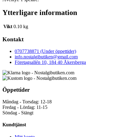
Ytterligare information
Vikt
0.10 kg
Kontakt
0707738871 (Under öppettider)
info.nostalgibutiken@gmail.com
Företagsallén 10, 184 40 Åkersberga
Öppettider
Måndag - Torsdag: 12-18
Fredag - Lördag: 11-15
Söndag - Stängt
Kundtjänst
Mitt konto