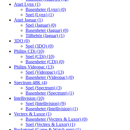
Atari Lynx
(1)
Basenheter (Lynx)
(0)
Spel (Lynx)
(1)
Atari Jaguar
(1)
Spel (Jaguar)
(0)
Basenheter (Jaguar)
(0)
Tillbehör (Jaguar)
(1)
3DO
(0)
Spel (3DO)
(0)
Philips CDi
(10)
Spel (CDi)
(10)
Basenheter (CDi)
(0)
Philips Videopac
(13)
Spel (Videopac)
(13)
Basenheter (Videopac)
(0)
Spectrum 48K
(4)
Spel (Spectrum)
(3)
Basenheter (Spectrum)
(1)
Intellivision
(10)
Spel (Intellivision)
(9)
Basenheter (Intellivision)
(1)
Vectrex & Luxor
(1)
Basenheter (Vectrex & Luxor)
(0)
Spel (Vectrex & Luxor)
(1)
Pocketspel (Game & Watch mm)
(1)