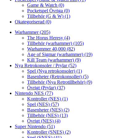
Game & Watch
(0)
Pocketspel Övriga
(0)
Tillbehör (G & W)
(1)
Okategoriserad
(0)
Warhammer
(205)
The Horus Heresy
(4)
Tillbehör (warhammer)
(105)
Warhammer 40,000
(82)
Age of Sigmar (warhammer)
(19)
Kill Team (warhammer)
(9)
Nya Retrokonsoler / Prylar
(52)
Spel (Nya retrokonsoler)
(1)
Basenheter (Retrokonsoller)
(5)
Tillbehör (Nya Retrotillbehör)
(9)
Övrigt (Prylar)
(37)
Nintendo NES
(77)
Kontroller (NES)
(1)
Spel (NES)
(57)
Basenheter (NES)
(2)
Tillbehör (NES)
(13)
Övrigt (NES)
(4)
Super Nintendo
(51)
Kontroller (SNES)
(2)
Spel (SNES)
(41)