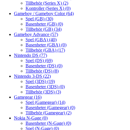
Tillbehör (Series X)
(2)
Kontroller (Series X)
(0)
Gameboy / Gameboy Color
(64)
Spel (GB)
(30)
Basenheter (GB)
(0)
Tillbehör (GB)
(34)
Gameboy Advance
(57)
Spel (GBA)
(40)
Basenheter (GBA)
(0)
Tillbehör (GBA)
(17)
Nintendo DS
(77)
Spel (DS)
(69)
Basenheter (DS)
(0)
Tillbehör (DS)
(8)
Nintendo 3-DS
(22)
Spel (3DS)
(19)
Basenheter (3DS)
(0)
Tillbehör (3DS)
(3)
Gamegear
(16)
Spel (Gamegear)
(14)
Basenheter (Gamegear)
(0)
Tillbehör (Gamegear)
(2)
Nokia N-Gage
(0)
Basenheter (N-Gage)
(0)
Spel (N-Gage)
(0)