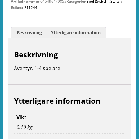
Artikelnummer
045496479855
Kategorier
Spel (Switch)
,
Switch
Etikett
211244
Beskrivning
Ytterligare information
Beskrivning
Äventyr. 1-4 spelare.
Ytterligare information
Vikt
0.10 kg
e
ation