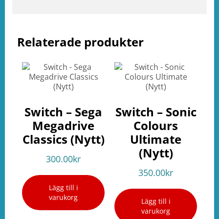
Relaterade produkter
Switch – Sega
Switch – Sonic
Megadrive
Colours
Classics (Nytt)
Ultimate
(Nytt)
300.00
kr
350.00
kr
Lägg till i
varukorg
Lägg till i
varukorg