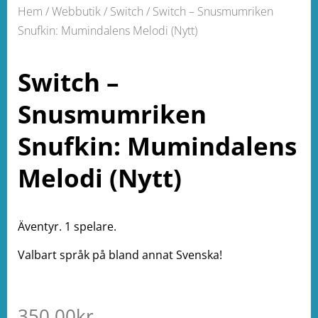
Hem
/
Webbutik
/
Switch
/ Switch – Snusmumriken
Snufkin: Mumindalens Melodi (Nytt)
Switch –
Snusmumriken
Snufkin: Mumindalens
Melodi (Nytt)
Äventyr. 1 spelare.
Valbart språk på bland annat Svenska!
350.00
kr