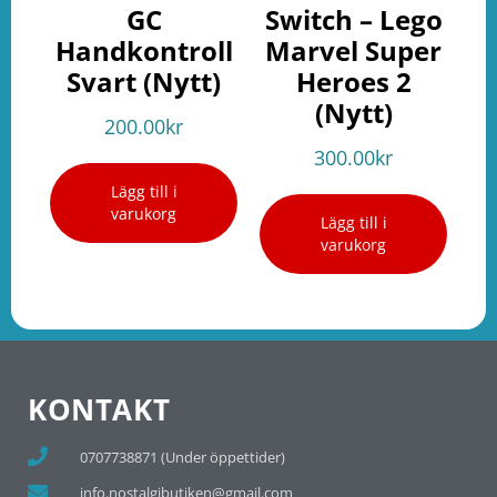
GC
Switch – Lego
Handkontroll
Marvel Super
Svart (Nytt)
Heroes 2
(Nytt)
200.00
kr
300.00
kr
Lägg till i
varukorg
Lägg till i
varukorg
KONTAKT
0707738871 (Under öppettider)
info.nostalgibutiken@gmail.com