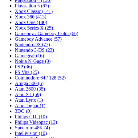
Playstation 4
(136)
Playstation 5
(67)
Xbox Classic
(141)
Xbox 360
(413)
Xbox One
(140)
Xbox Series X
(25)
Gameboy / Gameboy Color
(66)
Gameboy Advance
(57)
Nintendo DS
(77)
Nintendo 3-DS
(23)
Gamegear
(16)
Nokia N-Gage
(0)
PSP
(36)
PS Vita
(25)
Commodore 64 / 128
(52)
Amiga 500
(5)
Atari 2600
(35)
Atari ST
(59)
Atari Lynx
(1)
Atari Jaguar
(1)
3DO
(0)
Philips CDi
(10)
Philips Videopac
(13)
Spectrum 48K
(4)
Intellivision
(10)