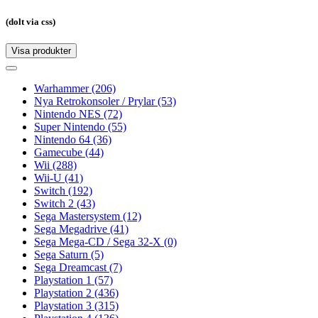
(dolt via css)
Visa produkter
Toggle
navigation
Toggle
navigation
Warhammer
(206)
Nya Retrokonsoler / Prylar
(53)
Nintendo NES
(72)
Super Nintendo
(55)
Nintendo 64
(36)
Gamecube
(44)
Wii
(288)
Wii-U
(41)
Switch
(192)
Switch 2
(43)
Sega Mastersystem
(12)
Sega Megadrive
(41)
Sega Mega-CD / Sega 32-X
(0)
Sega Saturn
(5)
Sega Dreamcast
(7)
Playstation 1
(57)
Playstation 2
(436)
Playstation 3
(315)