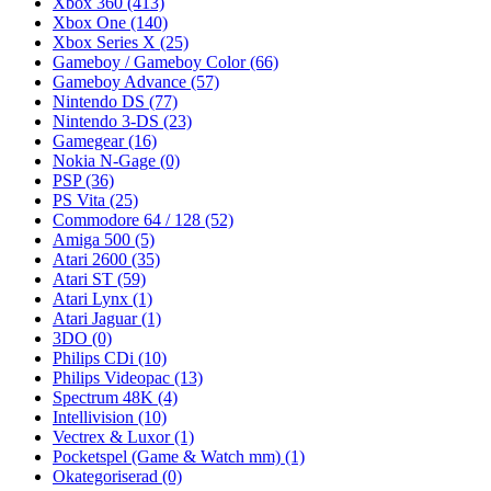
Xbox 360
(413)
Xbox One
(140)
Xbox Series X
(25)
Gameboy / Gameboy Color
(66)
Gameboy Advance
(57)
Nintendo DS
(77)
Nintendo 3-DS
(23)
Gamegear
(16)
Nokia N-Gage
(0)
PSP
(36)
PS Vita
(25)
Commodore 64 / 128
(52)
Amiga 500
(5)
Atari 2600
(35)
Atari ST
(59)
Atari Lynx
(1)
Atari Jaguar
(1)
3DO
(0)
Philips CDi
(10)
Philips Videopac
(13)
Spectrum 48K
(4)
Intellivision
(10)
Vectrex & Luxor
(1)
Pocketspel (Game & Watch mm)
(1)
Okategoriserad
(0)