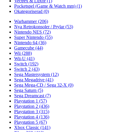
Vectrex & Luxor
(1)
Pocketspel (Game & Watch mm)
(1)
Okategoriserad
(0)
Warhammer
(206)
Nya Retrokonsoler / Prylar
(53)
Nintendo NES
(72)
Super Nintendo
(55)
Nintendo 64
(36)
Gamecube
(44)
Wii
(288)
Wii-U
(41)
Switch
(192)
Switch 2
(43)
Sega Mastersystem
(12)
Sega Megadrive
(41)
Sega Mega-CD / Sega 32-X
(0)
Sega Saturn
(5)
Sega Dreamcast
(7)
Playstation 1
(57)
Playstation 2
(436)
Playstation 3
(315)
Playstation 4
(136)
Playstation 5
(67)
Xbox Classic
(141)