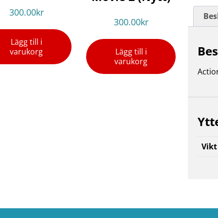
300.00
kr
Bes
300.00
kr
Lägg till i
Bes
varukorg
Lägg till i
varukorg
Actio
Ytt
Vikt