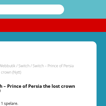
Webbutik
/
Switch
/ Switch – Prince of Persia
t crown (Nytt)
h – Prince of Persia the lost crown
)
 1 spelare.