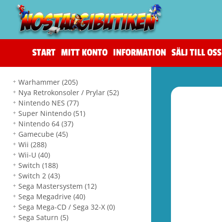
START
MITT KONTO
INFORMATION
SÄLJ TILL OSS
Warhammer
(205)
Nya Retrokonsoler / Prylar
(52)
Nintendo NES
(77)
Super Nintendo
(51)
Nintendo 64
(37)
Gamecube
(45)
Wii
(288)
Wii-U
(40)
Switch
(188)
Switch 2
(43)
Sega Mastersystem
(12)
Sega Megadrive
(40)
Sega Mega-CD / Sega 32-X
(0)
Sega Saturn
(5)