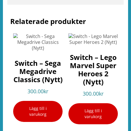
Relaterade produkter
Switch – Lego
Switch – Sega
Marvel Super
Megadrive
Heroes 2
Classics (Nytt)
(Nytt)
300.00
kr
300.00
kr
Lägg till i
Lägg till i
varukorg
varukorg