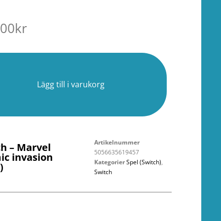
.00
kr
r
Lägg till i varukorg
Artikelnummer
ch – Marvel
5056635619457
ic invasion
Kategorier
Spel (Switch)
,
)
Switch