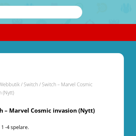
Webbutik
/
Switch
/ Switch – Marvel Cosmic
n (Nytt)
h – Marvel Cosmic invasion (Nytt)
 1 -4 spelare.