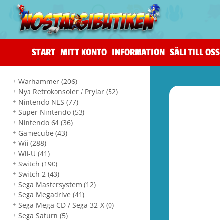
START
MITT KONTO
INFORMATION
SÄLJ TILL OSS
Warhammer
(206)
Nya Retrokonsoler / Prylar
(52)
Nintendo NES
(77)
Super Nintendo
(53)
Nintendo 64
(36)
Gamecube
(43)
Wii
(288)
Wii-U
(41)
Switch
(190)
Switch 2
(43)
Sega Mastersystem
(12)
Sega Megadrive
(41)
Sega Mega-CD / Sega 32-X
(0)
Sega Saturn
(5)