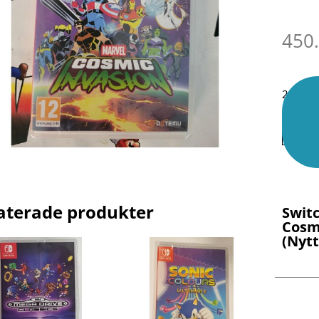
450
2 i lage
aterade produkter
Swit
Cosm
(Nytt