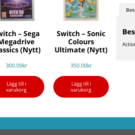
Bes
Bes
witch – Sega
Switch – Sonic
Megadrive
Colours
Actio
assics (Nytt)
Ultimate (Nytt)
300.00
kr
350.00
kr
Lägg till i
Lägg till i
varukorg
varukorg