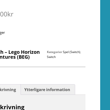
.00
kr
ager
h – Lego Horizon
Kategorier
Spel (Switch)
,
ntures (BEG)
Switch
krivning
Ytterligare information
krivning