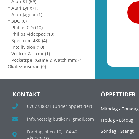
Atari ST
(59)
Atari Lynx
(1)
Atari Jaguar
(1)
3DO
(0)
Philips CDi
(10)
Philips Videopac
(13)
Spectrum 48K
(4)
Intellivision
(10)
Vectrex & Luxor
(1)
Pocketspel (Game & Watch mm)
(1)
Okategoriserad
(0)
KONTAKT
ÖPPETTIDER
0707738871 (Under öppettider)
Måndag - Torsdag
info.nostalgibutiken@gmail.com
Fredag - Lördag: 1
Söndag - Stängt
Företagsallén 10, 184 40
Åkersberga