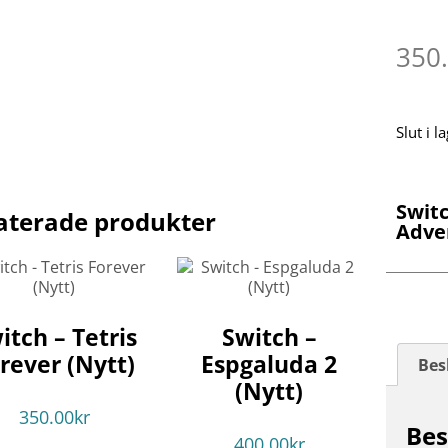
350
Slut i l
Switc
aterade produkter
Adve
itch – Tetris
Switch –
rever (Nytt)
Espgaluda 2
Bes
(Nytt)
350.00
kr
Bes
400.00
kr