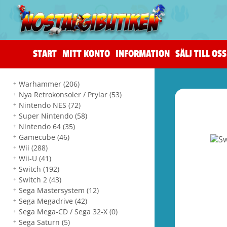
START
MITT KONTO
INFORMATION
SÄLJ TILL OSS
Warhammer
(206)
Nya Retrokonsoler / Prylar
(53)
Nintendo NES
(72)
Super Nintendo
(58)
Nintendo 64
(35)
Gamecube
(46)
Wii
(288)
Wii-U
(41)
Switch
(192)
Switch 2
(43)
Sega Mastersystem
(12)
Sega Megadrive
(42)
Sega Mega-CD / Sega 32-X
(0)
Sega Saturn
(5)