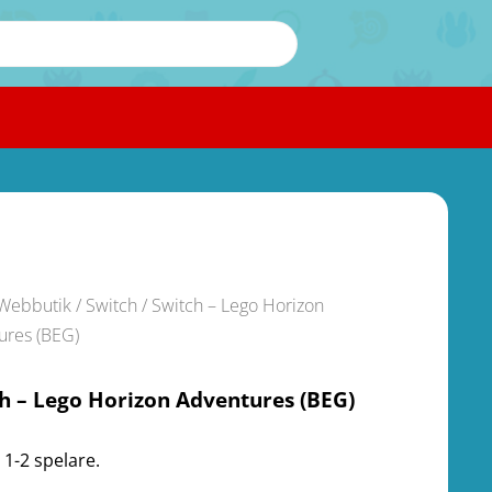
Webbutik
/
Switch
/ Switch – Lego Horizon
ures (BEG)
h – Lego Horizon Adventures (BEG)
 1-2 spelare.