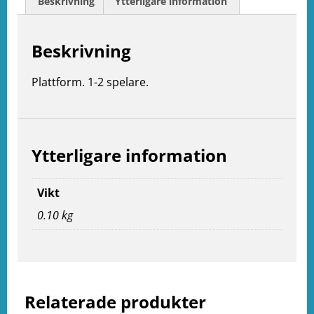
Beskrivning
Ytterligare information
Beskrivning
Plattform. 1-2 spelare.
Ytterligare information
Vikt
0.10 kg
e
ation
Relaterade produkter