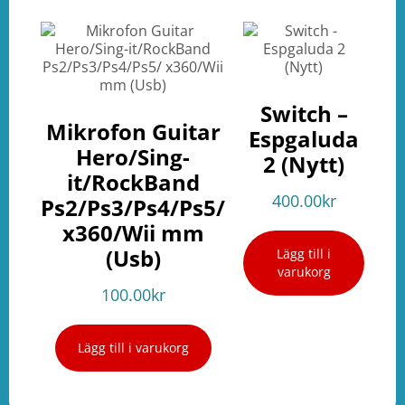
Switch –
Mikrofon Guitar
Espgaluda
Hero/Sing-
2 (Nytt)
it/RockBand
400.00
kr
Ps2/Ps3/Ps4/Ps5/
x360/Wii mm
(Usb)
Lägg till i
varukorg
100.00
kr
Lägg till i varukorg