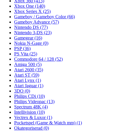
Xbox 360
(413)
Xbox One
(140)
Xbox Series X
(25)
Gameboy / Gameboy Color
(66)
Gameboy Advance
(57)
Nintendo DS
(77)
Nintendo 3-DS
(23)
Gamegear
(16)
Nokia N-Gage
(0)
PSP
(36)
PS Vita
(25)
Commodore 64 / 128
(52)
Amiga 500
(5)
Atari 2600
(35)
Atari ST
(59)
Atari Lynx
(1)
Atari Jaguar
(1)
3DO
(0)
Philips CDi
(10)
Philips Videopac
(13)
Spectrum 48K
(4)
Intellivision
(10)
Vectrex & Luxor
(1)
Pocketspel (Game & Watch mm)
(1)
Okategoriserad
(0)