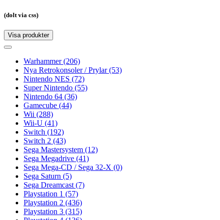
(dolt via css)
Visa produkter
Toggle
navigation
Toggle
navigation
Warhammer
(206)
Nya Retrokonsoler / Prylar
(53)
Nintendo NES
(72)
Super Nintendo
(55)
Nintendo 64
(36)
Gamecube
(44)
Wii
(288)
Wii-U
(41)
Switch
(192)
Switch 2
(43)
Sega Mastersystem
(12)
Sega Megadrive
(41)
Sega Mega-CD / Sega 32-X
(0)
Sega Saturn
(5)
Sega Dreamcast
(7)
Playstation 1
(57)
Playstation 2
(436)
Playstation 3
(315)