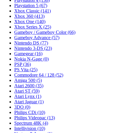
Playstation 4
(136)
Playstation 5
(67)
Xbox Classic
(141)
Xbox 360
(413)
Xbox One
(140)
Xbox Series X
(25)
Gameboy / Gameboy Color
(66)
Gameboy Advance
(57)
Nintendo DS
(77)
Nintendo 3-DS
(23)
Gamegear
(16)
Nokia N-Gage
(0)
PSP
(36)
PS Vita
(25)
Commodore 64 / 128
(52)
Amiga 500
(5)
Atari 2600
(35)
Atari ST
(59)
Atari Lynx
(1)
Atari Jaguar
(1)
3DO
(0)
Philips CDi
(10)
Philips Videopac
(13)
Spectrum 48K
(4)
Intellivision
(10)