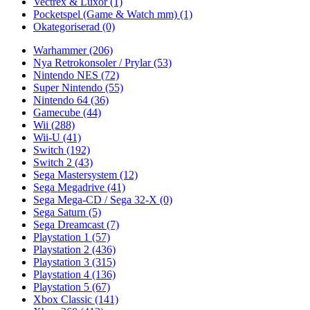
Vectrex & Luxor
(1)
Pocketspel (Game & Watch mm)
(1)
Okategoriserad
(0)
Warhammer
(206)
Nya Retrokonsoler / Prylar
(53)
Nintendo NES
(72)
Super Nintendo
(55)
Nintendo 64
(36)
Gamecube
(44)
Wii
(288)
Wii-U
(41)
Switch
(192)
Switch 2
(43)
Sega Mastersystem
(12)
Sega Megadrive
(41)
Sega Mega-CD / Sega 32-X
(0)
Sega Saturn
(5)
Sega Dreamcast
(7)
Playstation 1
(57)
Playstation 2
(436)
Playstation 3
(315)
Playstation 4
(136)
Playstation 5
(67)
Xbox Classic
(141)