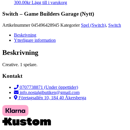
300.00
kr
Lägg till i varukorg
Switch – Game Builders Garage (Nytt)
Artikelnummer
045496428945
Kategorier
Spel (Switch)
,
Switch
Beskrivning
Ytterligare information
Beskrivning
Creative. 1 spelare.
Kontakt
0707738871 (Under öppettider)
info.nostalgibutiken@gmail.com
Företagsallén 10, 184 40 Åkersberga