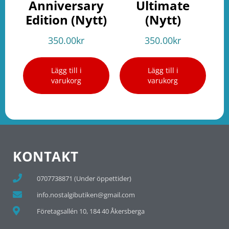
Anniversary
Ultimate
Edition (Nytt)
(Nytt)
350.00
kr
350.00
kr
Lägg till i
Lägg till i
varukorg
varukorg
KONTAKT
0707738871 (Under öppettider)
info.nostalgibutiken@gmail.com
Företagsallén 10, 184 40 Åkersberga