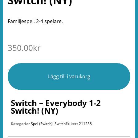
Switch! (NY)
Familjespel. 2-4 spelare.
350.00
kr
1 i lager
Lägg till i varukorg
Switch – Everybody 1-2
Switch! (NY)
Kategorier
Spel (Switch)
,
Switch
Etikett
211238