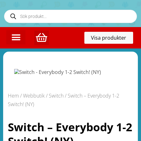
Toggl
Visa produkter
naviga
Hem
/
Webbutik
/
Switch
/ Switch – Everybody 1-2
Switch! (NY)
Switch – Everybody 1-2