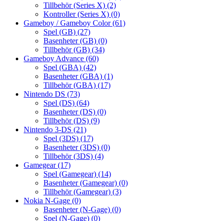
Tillbehör (Series X)
(2)
Kontroller (Series X)
(0)
Gameboy / Gameboy Color
(61)
Spel (GB)
(27)
Basenheter (GB)
(0)
Tillbehör (GB)
(34)
Gameboy Advance
(60)
Spel (GBA)
(42)
Basenheter (GBA)
(1)
Tillbehör (GBA)
(17)
Nintendo DS
(73)
Spel (DS)
(64)
Basenheter (DS)
(0)
Tillbehör (DS)
(9)
Nintendo 3-DS
(21)
Spel (3DS)
(17)
Basenheter (3DS)
(0)
Tillbehör (3DS)
(4)
Gamegear
(17)
Spel (Gamegear)
(14)
Basenheter (Gamegear)
(0)
Tillbehör (Gamegear)
(3)
Nokia N-Gage
(0)
Basenheter (N-Gage)
(0)
Spel (N-Gage)
(0)