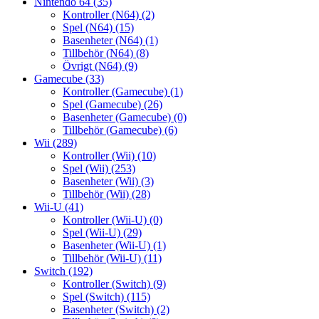
Nintendo 64
(35)
Kontroller (N64)
(2)
Spel (N64)
(15)
Basenheter (N64)
(1)
Tillbehör (N64)
(8)
Övrigt (N64)
(9)
Gamecube
(33)
Kontroller (Gamecube)
(1)
Spel (Gamecube)
(26)
Basenheter (Gamecube)
(0)
Tillbehör (Gamecube)
(6)
Wii
(289)
Kontroller (Wii)
(10)
Spel (Wii)
(253)
Basenheter (Wii)
(3)
Tillbehör (Wii)
(28)
Wii-U
(41)
Kontroller (Wii-U)
(0)
Spel (Wii-U)
(29)
Basenheter (Wii-U)
(1)
Tillbehör (Wii-U)
(11)
Switch
(192)
Kontroller (Switch)
(9)
Spel (Switch)
(115)
Basenheter (Switch)
(2)