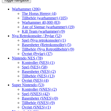
Toggle navigation
Warhammer
(206)
The Horus Heresy
(4)
Tillbehör (warhammer)
(105)
Warhammer 40,000
(83)
Age of Sigmar (warhammer)
(19)
Kill Team (warhammer)
(9)
Nya Retrokonsoler / Prylar
(52)
Spel (Nya retrokonsoler)
(1)
Basenheter (Retrokonsoller)
(5)
Tillbehör (Nya Retrotillbehör)
(9)
Övrigt (Prylar)
(37)
Nintendo NES
(78)
Kontroller (NES)
(1)
Spel (NES)
(58)
Basenheter (NES)
(2)
Tillbehör (NES)
(13)
Övrigt (NES)
(4)
Super Nintendo
(53)
Kontroller (SNES)
(2)
Spel (SNES)
(42)
Basenheter (SNES)
(0)
Tillbehör (SNES)
(9)
Övrigt (SNES)
(1)