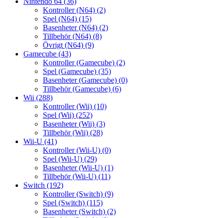
Nintendo 64
(36)
Kontroller (N64)
(2)
Spel (N64)
(15)
Basenheter (N64)
(2)
Tillbehör (N64)
(8)
Övrigt (N64)
(9)
Gamecube
(43)
Kontroller (Gamecube)
(2)
Spel (Gamecube)
(35)
Basenheter (Gamecube)
(0)
Tillbehör (Gamecube)
(6)
Wii
(288)
Kontroller (Wii)
(10)
Spel (Wii)
(252)
Basenheter (Wii)
(3)
Tillbehör (Wii)
(28)
Wii-U
(41)
Kontroller (Wii-U)
(0)
Spel (Wii-U)
(29)
Basenheter (Wii-U)
(1)
Tillbehör (Wii-U)
(11)
Switch
(192)
Kontroller (Switch)
(9)
Spel (Switch)
(115)
Basenheter (Switch)
(2)