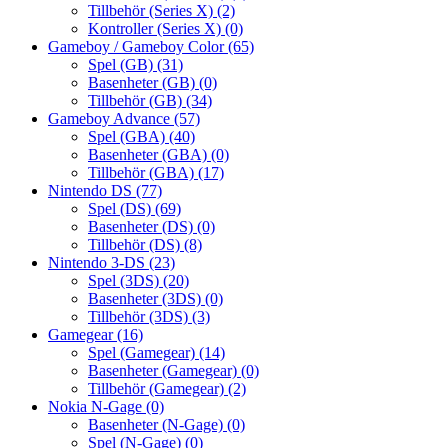
Tillbehör (Series X)
(2)
Kontroller (Series X)
(0)
Gameboy / Gameboy Color
(65)
Spel (GB)
(31)
Basenheter (GB)
(0)
Tillbehör (GB)
(34)
Gameboy Advance
(57)
Spel (GBA)
(40)
Basenheter (GBA)
(0)
Tillbehör (GBA)
(17)
Nintendo DS
(77)
Spel (DS)
(69)
Basenheter (DS)
(0)
Tillbehör (DS)
(8)
Nintendo 3-DS
(23)
Spel (3DS)
(20)
Basenheter (3DS)
(0)
Tillbehör (3DS)
(3)
Gamegear
(16)
Spel (Gamegear)
(14)
Basenheter (Gamegear)
(0)
Tillbehör (Gamegear)
(2)
Nokia N-Gage
(0)
Basenheter (N-Gage)
(0)
Spel (N-Gage)
(0)