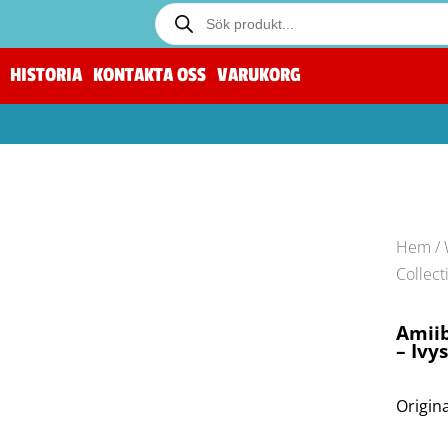
HISTORIA
KONTAKTA OSS
VARUKORG
Hem
/
Collect
Amiib
– Ivy
Origina