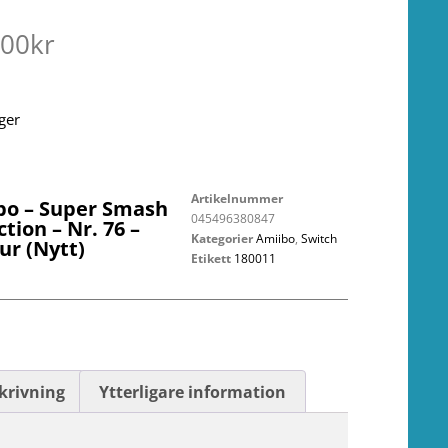
.00
kr
ager
Artikelnummer
bo – Super Smash
045496380847
ction – Nr. 76 –
Kategorier
Amiibo
,
Switch
ur (Nytt)
Etikett
180011
krivning
Ytterligare information