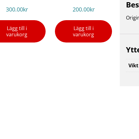
Bes
300.00
kr
200.00
kr
Origi
Lägg till i
Lägg till i
varukorg
varukorg
Ytt
Vikt