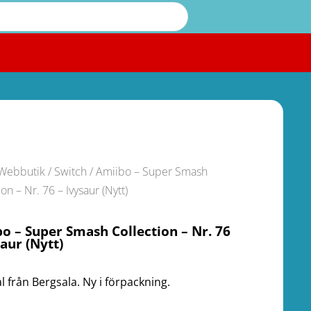
Webbutik
/
Switch
/ Amiibo – Super Smash
ion – Nr. 76 – Ivysaur (Nytt)
o – Super Smash Collection – Nr. 76
saur (Nytt)
l från Bergsala. Ny i förpackning.