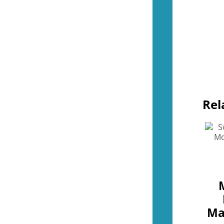
Tillbehör (NES)
(13)
Övrigt (NES)
(4)
(51)
Kontroller (SNES)
(2)
Spel (SNES)
(41)
Basenheter (SNES)
(0)
Tillbehör (SNES)
(9)
Övrigt (SNES)
(0)
(37)
Rel
Kontroller (N64)
(2)
Spel (N64)
(16)
Basenheter (N64)
(2)
Tillbehör (N64)
(8)
Övrigt (N64)
(9)
(45)
Kontroller (Gamecube)
(2)
Spel (Gamecube)
(37)
Basenheter (Gamecube)
(0)
Tillbehör (Gamecube)
(6)
Ma
(288)