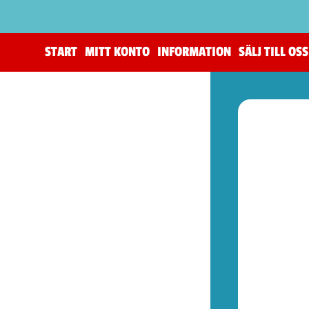
START
MITT KONTO
INFORMATION
SÄLJ TILL OSS
(205)
The Horus Heresy
(4)
Tillbehör (warhammer)
(105)
Warhammer 40,000
(82)
Age of Sigmar (warhammer)
(19)
Kill Team (warhammer)
(9)
(52)
Spel (Nya retrokonsoler)
(1)
Basenheter (Retrokonsoller)
(5)
Tillbehör (Nya Retrotillbehör)
(9)
Övrigt (Prylar)
(37)
(77)
Kontroller (NES)
(1)
Spel (NES)
(57)
Basenheter (NES)
(2)