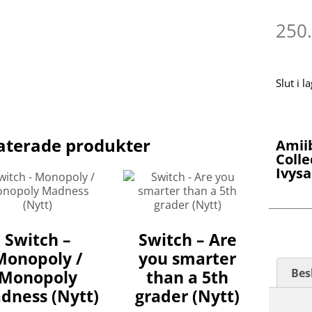
250
Slut i l
aterade produkter
Amii
Colle
Ivysa
Switch –
Switch – Are
Monopoly /
you smarter
Bes
Monopoly
than a 5th
dness (Nytt)
grader (Nytt)