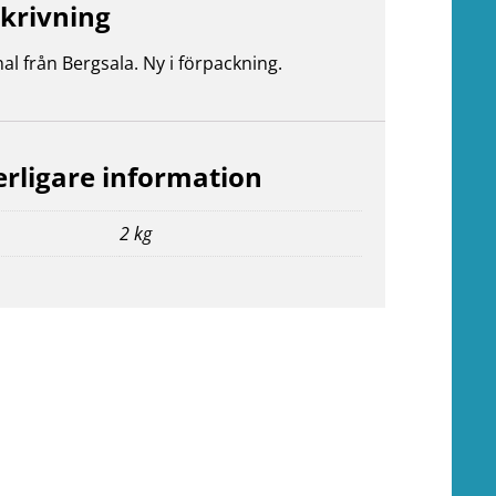
krivning
nal från Bergsala. Ny i förpackning.
erligare information
2 kg