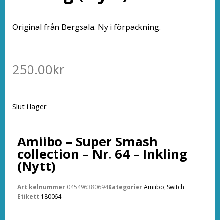
Original från Bergsala. Ny i förpackning.
250.00
kr
Slut i lager
Amiibo – Super Smash
collection – Nr. 64 – Inkling
(Nytt)
Artikelnummer
045496380694
Kategorier
Amiibo
,
Switch
Etikett
180064