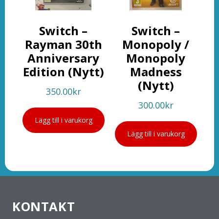
Switch –
Switch –
Rayman 30th
Monopoly /
Anniversary
Monopoly
Edition (Nytt)
Madness
(Nytt)
350.00
kr
300.00
kr
Lägg till i varukorg
Lägg till i varukorg
KONTAKT