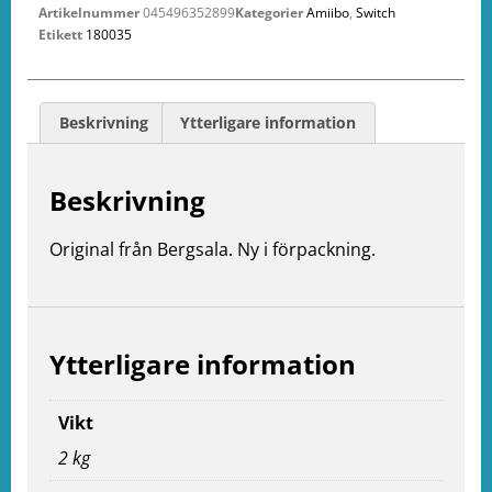
Artikelnummer
045496352899
Kategorier
Amiibo
,
Switch
Etikett
180035
Beskrivning
Ytterligare information
Beskrivning
Original från Bergsala. Ny i förpackning.
Ytterligare information
Vikt
e
2 kg
ation