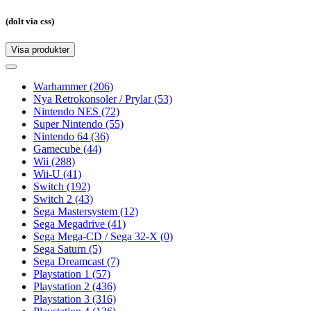
(dolt via css)
Visa produkter
Toggle
navigation
Toggle
navigation
Warhammer
(206)
Nya Retrokonsoler / Prylar
(53)
Nintendo NES
(72)
Super Nintendo
(55)
Nintendo 64
(36)
Gamecube
(44)
Wii
(288)
Wii-U
(41)
Switch
(192)
Switch 2
(43)
Sega Mastersystem
(12)
Sega Megadrive
(41)
Sega Mega-CD / Sega 32-X
(0)
Sega Saturn
(5)
Sega Dreamcast
(7)
Playstation 1
(57)
Playstation 2
(436)
Playstation 3
(316)