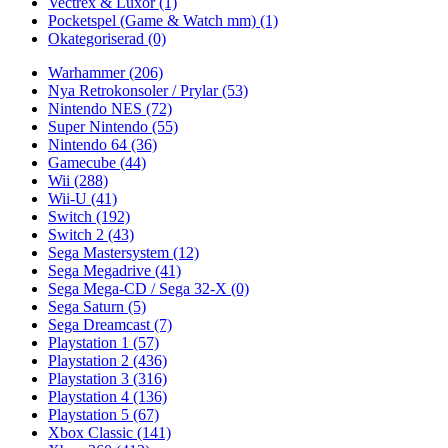
Vectrex & Luxor
(1)
Pocketspel (Game & Watch mm)
(1)
Okategoriserad
(0)
Warhammer
(206)
Nya Retrokonsoler / Prylar
(53)
Nintendo NES
(72)
Super Nintendo
(55)
Nintendo 64
(36)
Gamecube
(44)
Wii
(288)
Wii-U
(41)
Switch
(192)
Switch 2
(43)
Sega Mastersystem
(12)
Sega Megadrive
(41)
Sega Mega-CD / Sega 32-X
(0)
Sega Saturn
(5)
Sega Dreamcast
(7)
Playstation 1
(57)
Playstation 2
(436)
Playstation 3
(316)
Playstation 4
(136)
Playstation 5
(67)
Xbox Classic
(141)