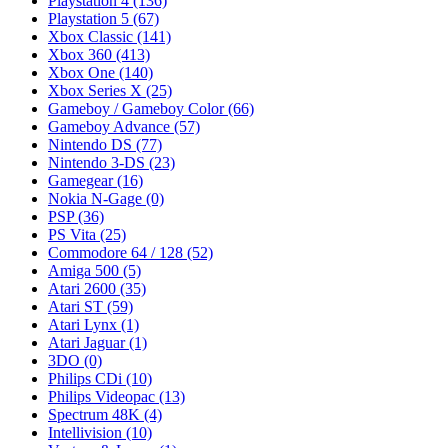
Playstation 4
(136)
Playstation 5
(67)
Xbox Classic
(141)
Xbox 360
(413)
Xbox One
(140)
Xbox Series X
(25)
Gameboy / Gameboy Color
(66)
Gameboy Advance
(57)
Nintendo DS
(77)
Nintendo 3-DS
(23)
Gamegear
(16)
Nokia N-Gage
(0)
PSP
(36)
PS Vita
(25)
Commodore 64 / 128
(52)
Amiga 500
(5)
Atari 2600
(35)
Atari ST
(59)
Atari Lynx
(1)
Atari Jaguar
(1)
3DO
(0)
Philips CDi
(10)
Philips Videopac
(13)
Spectrum 48K
(4)
Intellivision
(10)