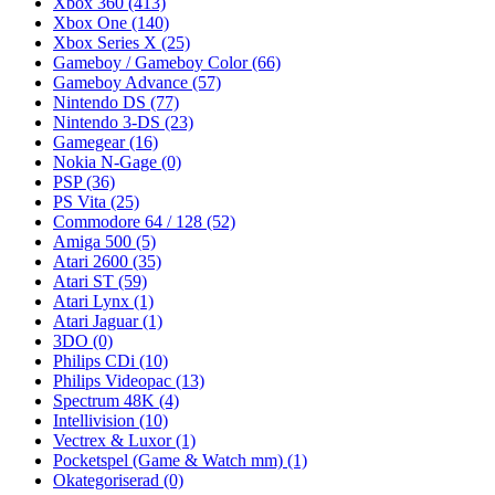
Xbox 360
(413)
Xbox One
(140)
Xbox Series X
(25)
Gameboy / Gameboy Color
(66)
Gameboy Advance
(57)
Nintendo DS
(77)
Nintendo 3-DS
(23)
Gamegear
(16)
Nokia N-Gage
(0)
PSP
(36)
PS Vita
(25)
Commodore 64 / 128
(52)
Amiga 500
(5)
Atari 2600
(35)
Atari ST
(59)
Atari Lynx
(1)
Atari Jaguar
(1)
3DO
(0)
Philips CDi
(10)
Philips Videopac
(13)
Spectrum 48K
(4)
Intellivision
(10)
Vectrex & Luxor
(1)
Pocketspel (Game & Watch mm)
(1)
Okategoriserad
(0)