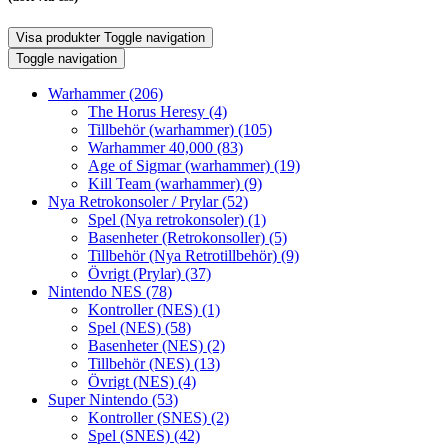
Visa produkter
Toggle navigation
Toggle navigation
Warhammer
(206)
The Horus Heresy
(4)
Tillbehör (warhammer)
(105)
Warhammer 40,000
(83)
Age of Sigmar (warhammer)
(19)
Kill Team (warhammer)
(9)
Nya Retrokonsoler / Prylar
(52)
Spel (Nya retrokonsoler)
(1)
Basenheter (Retrokonsoller)
(5)
Tillbehör (Nya Retrotillbehör)
(9)
Övrigt (Prylar)
(37)
Nintendo NES
(78)
Kontroller (NES)
(1)
Spel (NES)
(58)
Basenheter (NES)
(2)
Tillbehör (NES)
(13)
Övrigt (NES)
(4)
Super Nintendo
(53)
Kontroller (SNES)
(2)
Spel (SNES)
(42)