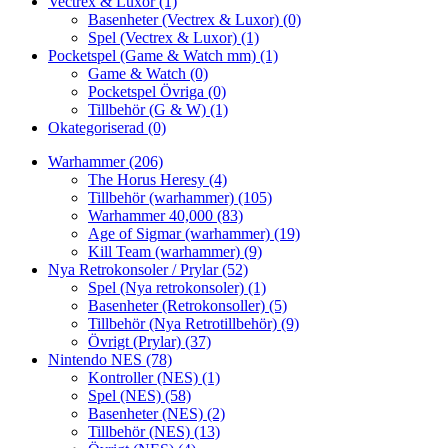
Vectrex & Luxor
(1)
Basenheter (Vectrex & Luxor)
(0)
Spel (Vectrex & Luxor)
(1)
Pocketspel (Game & Watch mm)
(1)
Game & Watch
(0)
Pocketspel Övriga
(0)
Tillbehör (G & W)
(1)
Okategoriserad
(0)
Warhammer
(206)
The Horus Heresy
(4)
Tillbehör (warhammer)
(105)
Warhammer 40,000
(83)
Age of Sigmar (warhammer)
(19)
Kill Team (warhammer)
(9)
Nya Retrokonsoler / Prylar
(52)
Spel (Nya retrokonsoler)
(1)
Basenheter (Retrokonsoller)
(5)
Tillbehör (Nya Retrotillbehör)
(9)
Övrigt (Prylar)
(37)
Nintendo NES
(78)
Kontroller (NES)
(1)
Spel (NES)
(58)
Basenheter (NES)
(2)
Tillbehör (NES)
(13)