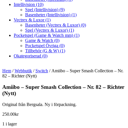
Intellivision
(10)
Spel (Intellivision)
(9)
Basenheter (Intellivision)
(1)
Vectrex & Luxor
(1)
Basenheter (Vectrex & Luxor)
(0)
Spel (Vectrex & Luxor)
(1)
Pocketspel (Game & Watch mm)
(1)
Game & Watch
(0)
Pocketspel Övriga
(0)
Tillbehör (G & W)
(1)
Okategoriserad
(0)
Hem
/
Webbutik
/
Switch
/ Amiibo – Super Smash Collection – Nr.
82 – Richter (Nytt)
Amiibo – Super Smash Collection – Nr. 82 – Richter
(Nytt)
Original från Bergsala. Ny i förpackning.
250.00
kr
1 i lager