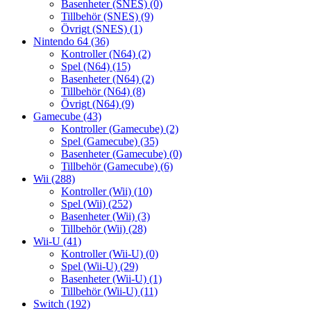
Basenheter (SNES)
(0)
Tillbehör (SNES)
(9)
Övrigt (SNES)
(1)
Nintendo 64
(36)
Kontroller (N64)
(2)
Spel (N64)
(15)
Basenheter (N64)
(2)
Tillbehör (N64)
(8)
Övrigt (N64)
(9)
Gamecube
(43)
Kontroller (Gamecube)
(2)
Spel (Gamecube)
(35)
Basenheter (Gamecube)
(0)
Tillbehör (Gamecube)
(6)
Wii
(288)
Kontroller (Wii)
(10)
Spel (Wii)
(252)
Basenheter (Wii)
(3)
Tillbehör (Wii)
(28)
Wii-U
(41)
Kontroller (Wii-U)
(0)
Spel (Wii-U)
(29)
Basenheter (Wii-U)
(1)
Tillbehör (Wii-U)
(11)
Switch
(192)