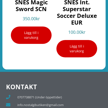
SNES Magic
SNES Int.
Sword SCN
Superstar
Soccer Deluxe
350.00
kr
EUR
100.00
kr
Lägg till i
varukorg
Lägg till i
varukorg
KONTAKT
0707738871 (Under öppettider)
info.nostalgibutiken@gmail.com