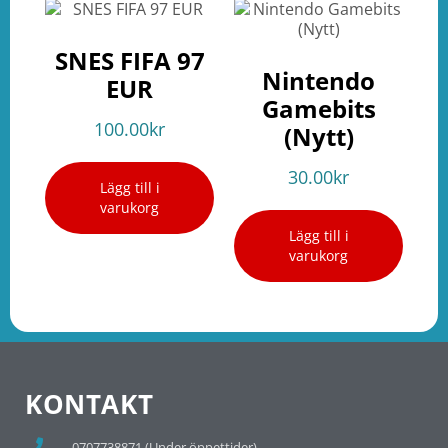
SNES FIFA 97
Nintendo
EUR
Gamebits
100.00
kr
(Nytt)
30.00
kr
Lägg till i
varukorg
Lägg till i
varukorg
KONTAKT
0707738871 (Under öppettider)