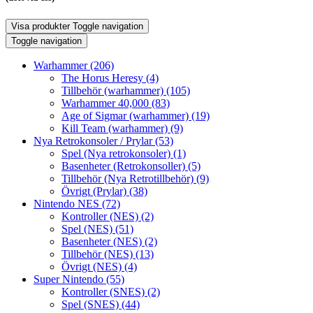
Visa produkter
Toggle navigation
Toggle navigation
Warhammer
(206)
The Horus Heresy
(4)
Tillbehör (warhammer)
(105)
Warhammer 40,000
(83)
Age of Sigmar (warhammer)
(19)
Kill Team (warhammer)
(9)
Nya Retrokonsoler / Prylar
(53)
Spel (Nya retrokonsoler)
(1)
Basenheter (Retrokonsoller)
(5)
Tillbehör (Nya Retrotillbehör)
(9)
Övrigt (Prylar)
(38)
Nintendo NES
(72)
Kontroller (NES)
(2)
Spel (NES)
(51)
Basenheter (NES)
(2)
Tillbehör (NES)
(13)
Övrigt (NES)
(4)
Super Nintendo
(55)
Kontroller (SNES)
(2)
Spel (SNES)
(44)