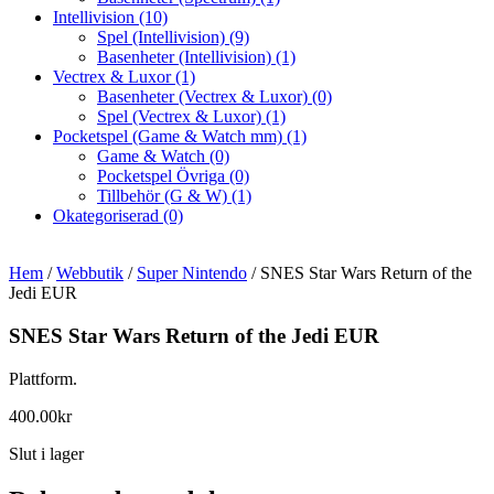
Intellivision
(10)
Spel (Intellivision)
(9)
Basenheter (Intellivision)
(1)
Vectrex & Luxor
(1)
Basenheter (Vectrex & Luxor)
(0)
Spel (Vectrex & Luxor)
(1)
Pocketspel (Game & Watch mm)
(1)
Game & Watch
(0)
Pocketspel Övriga
(0)
Tillbehör (G & W)
(1)
Okategoriserad
(0)
Hem
/
Webbutik
/
Super Nintendo
/ SNES Star Wars Return of the
Jedi EUR
SNES Star Wars Return of the Jedi EUR
Plattform.
400.00
kr
Slut i lager