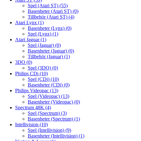
Spel (Atari ST)
(55)
Basenheter (Atari ST)
(0)
Tillbehör (Atari ST)
(4)
Atari Lynx
(1)
Basenheter (Lynx)
(0)
Spel (Lynx)
(1)
Atari Jaguar
(1)
Spel (Jaguar)
(0)
Basenheter (Jaguar)
(0)
Tillbehör (Jaguar)
(1)
3DO
(0)
Spel (3DO)
(0)
Philips CDi
(10)
Spel (CDi)
(10)
Basenheter (CDi)
(0)
Philips Videopac
(13)
Spel (Videopac)
(13)
Basenheter (Videopac)
(0)
Spectrum 48K
(4)
Spel (Spectrum)
(3)
Basenheter (Spectrum)
(1)
Intellivision
(10)
Spel (Intellivision)
(9)
Basenheter (Intellivision)
(1)