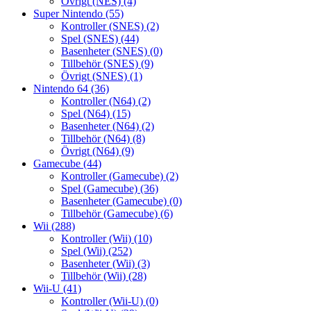
Övrigt (NES)
(4)
Super Nintendo
(55)
Kontroller (SNES)
(2)
Spel (SNES)
(44)
Basenheter (SNES)
(0)
Tillbehör (SNES)
(9)
Övrigt (SNES)
(1)
Nintendo 64
(36)
Kontroller (N64)
(2)
Spel (N64)
(15)
Basenheter (N64)
(2)
Tillbehör (N64)
(8)
Övrigt (N64)
(9)
Gamecube
(44)
Kontroller (Gamecube)
(2)
Spel (Gamecube)
(36)
Basenheter (Gamecube)
(0)
Tillbehör (Gamecube)
(6)
Wii
(288)
Kontroller (Wii)
(10)
Spel (Wii)
(252)
Basenheter (Wii)
(3)
Tillbehör (Wii)
(28)
Wii-U
(41)
Kontroller (Wii-U)
(0)