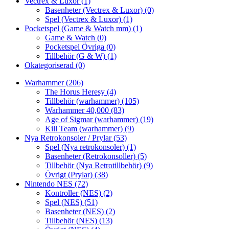
Vectrex & Luxor
(1)
Basenheter (Vectrex & Luxor)
(0)
Spel (Vectrex & Luxor)
(1)
Pocketspel (Game & Watch mm)
(1)
Game & Watch
(0)
Pocketspel Övriga
(0)
Tillbehör (G & W)
(1)
Okategoriserad
(0)
Warhammer
(206)
The Horus Heresy
(4)
Tillbehör (warhammer)
(105)
Warhammer 40,000
(83)
Age of Sigmar (warhammer)
(19)
Kill Team (warhammer)
(9)
Nya Retrokonsoler / Prylar
(53)
Spel (Nya retrokonsoler)
(1)
Basenheter (Retrokonsoller)
(5)
Tillbehör (Nya Retrotillbehör)
(9)
Övrigt (Prylar)
(38)
Nintendo NES
(72)
Kontroller (NES)
(2)
Spel (NES)
(51)
Basenheter (NES)
(2)
Tillbehör (NES)
(13)