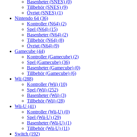
Basenheter (SNES)
(0)
Tillbehör (SNES)
(9)
Övrigt (SNES)
(1)
Nintendo 64
(36)
Kontroller (N64)
(2)
Spel (N64)
(15)
Basenheter (N64)
(2)
Tillbehör (N64)
(8)
Övrigt (N64)
(9)
Gamecube
(44)
Kontroller (Gamecube)
(2)
Spel (Gamecube)
(36)
Basenheter (Gamecube)
(0)
Tillbehör (Gamecube)
(6)
Wii
(288)
Kontroller (Wii)
(10)
Spel (Wii)
(252)
Basenheter (Wii)
(3)
Tillbehör (Wii)
(28)
Wii-U
(41)
Kontroller (Wii-U)
(0)
Spel (Wii-U)
(29)
Basenheter (Wii-U)
(1)
Tillbehör (Wii-U)
(11)
Switch
(192)