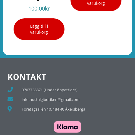
varukorg
100.00
kr
Lägg till i
varukorg
KONTAKT
0707738871 (Under öppettider)
info.nostalgibutiken@gmail.com
Företagsallén 10, 184 40 Åkersberga