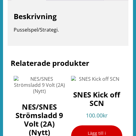
Beskrivning
Pusselspel/Strategi.
Relaterade produkter
e
ation
SNES Kick off
SCN
NES/SNES
Strömsladd 9
100.00
kr
Volt (2A)
(Nytt)
Lägg till i