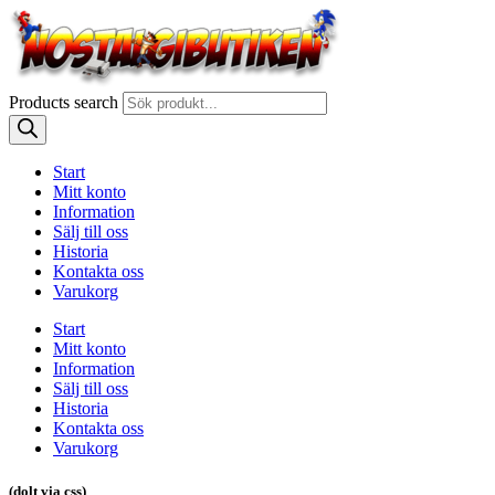
Products search
Start
Mitt konto
Information
Sälj till oss
Historia
Kontakta oss
Varukorg
Start
Mitt konto
Information
Sälj till oss
Historia
Kontakta oss
Varukorg
(dolt via css)