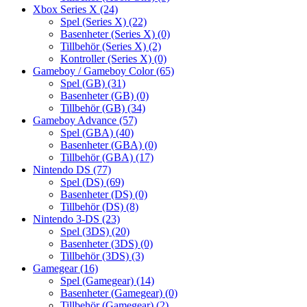
Xbox Series X
(24)
Spel (Series X)
(22)
Basenheter (Series X)
(0)
Tillbehör (Series X)
(2)
Kontroller (Series X)
(0)
Gameboy / Gameboy Color
(65)
Spel (GB)
(31)
Basenheter (GB)
(0)
Tillbehör (GB)
(34)
Gameboy Advance
(57)
Spel (GBA)
(40)
Basenheter (GBA)
(0)
Tillbehör (GBA)
(17)
Nintendo DS
(77)
Spel (DS)
(69)
Basenheter (DS)
(0)
Tillbehör (DS)
(8)
Nintendo 3-DS
(23)
Spel (3DS)
(20)
Basenheter (3DS)
(0)
Tillbehör (3DS)
(3)
Gamegear
(16)
Spel (Gamegear)
(14)
Basenheter (Gamegear)
(0)
Tillbehör (Gamegear)
(2)