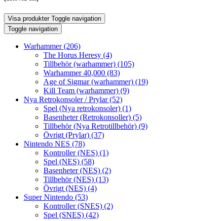
Visa produkter
Toggle navigation
Toggle navigation
Warhammer
(206)
The Horus Heresy
(4)
Tillbehör (warhammer)
(105)
Warhammer 40,000
(83)
Age of Sigmar (warhammer)
(19)
Kill Team (warhammer)
(9)
Nya Retrokonsoler / Prylar
(52)
Spel (Nya retrokonsoler)
(1)
Basenheter (Retrokonsoller)
(5)
Tillbehör (Nya Retrotillbehör)
(9)
Övrigt (Prylar)
(37)
Nintendo NES
(78)
Kontroller (NES)
(1)
Spel (NES)
(58)
Basenheter (NES)
(2)
Tillbehör (NES)
(13)
Övrigt (NES)
(4)
Super Nintendo
(53)
Kontroller (SNES)
(2)
Spel (SNES)
(42)