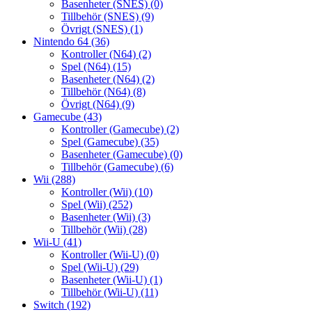
Basenheter (SNES)
(0)
Tillbehör (SNES)
(9)
Övrigt (SNES)
(1)
Nintendo 64
(36)
Kontroller (N64)
(2)
Spel (N64)
(15)
Basenheter (N64)
(2)
Tillbehör (N64)
(8)
Övrigt (N64)
(9)
Gamecube
(43)
Kontroller (Gamecube)
(2)
Spel (Gamecube)
(35)
Basenheter (Gamecube)
(0)
Tillbehör (Gamecube)
(6)
Wii
(288)
Kontroller (Wii)
(10)
Spel (Wii)
(252)
Basenheter (Wii)
(3)
Tillbehör (Wii)
(28)
Wii-U
(41)
Kontroller (Wii-U)
(0)
Spel (Wii-U)
(29)
Basenheter (Wii-U)
(1)
Tillbehör (Wii-U)
(11)
Switch
(192)