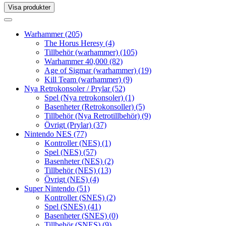
Visa produkter
Toggle
navigation
Toggle
navigation
Warhammer
(205)
The Horus Heresy
(4)
Tillbehör (warhammer)
(105)
Warhammer 40,000
(82)
Age of Sigmar (warhammer)
(19)
Kill Team (warhammer)
(9)
Nya Retrokonsoler / Prylar
(52)
Spel (Nya retrokonsoler)
(1)
Basenheter (Retrokonsoller)
(5)
Tillbehör (Nya Retrotillbehör)
(9)
Övrigt (Prylar)
(37)
Nintendo NES
(77)
Kontroller (NES)
(1)
Spel (NES)
(57)
Basenheter (NES)
(2)
Tillbehör (NES)
(13)
Övrigt (NES)
(4)
Super Nintendo
(51)
Kontroller (SNES)
(2)
Spel (SNES)
(41)
Basenheter (SNES)
(0)
Tillbehör (SNES)
(9)