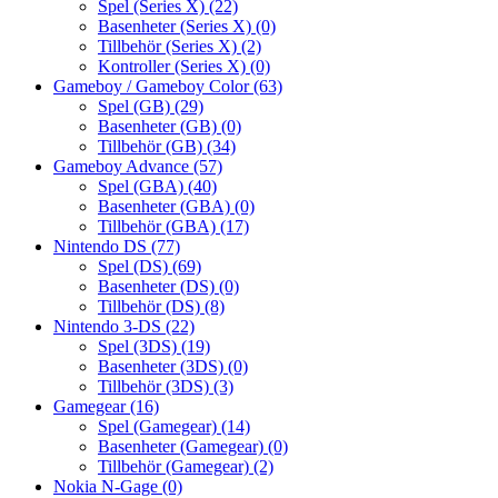
Spel (Series X)
(22)
Basenheter (Series X)
(0)
Tillbehör (Series X)
(2)
Kontroller (Series X)
(0)
Gameboy / Gameboy Color
(63)
Spel (GB)
(29)
Basenheter (GB)
(0)
Tillbehör (GB)
(34)
Gameboy Advance
(57)
Spel (GBA)
(40)
Basenheter (GBA)
(0)
Tillbehör (GBA)
(17)
Nintendo DS
(77)
Spel (DS)
(69)
Basenheter (DS)
(0)
Tillbehör (DS)
(8)
Nintendo 3-DS
(22)
Spel (3DS)
(19)
Basenheter (3DS)
(0)
Tillbehör (3DS)
(3)
Gamegear
(16)
Spel (Gamegear)
(14)
Basenheter (Gamegear)
(0)
Tillbehör (Gamegear)
(2)
Nokia N-Gage
(0)