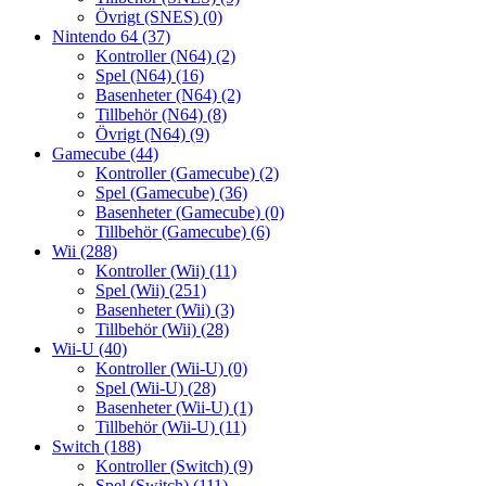
Övrigt (SNES)
(0)
Nintendo 64
(37)
Kontroller (N64)
(2)
Spel (N64)
(16)
Basenheter (N64)
(2)
Tillbehör (N64)
(8)
Övrigt (N64)
(9)
Gamecube
(44)
Kontroller (Gamecube)
(2)
Spel (Gamecube)
(36)
Basenheter (Gamecube)
(0)
Tillbehör (Gamecube)
(6)
Wii
(288)
Kontroller (Wii)
(11)
Spel (Wii)
(251)
Basenheter (Wii)
(3)
Tillbehör (Wii)
(28)
Wii-U
(40)
Kontroller (Wii-U)
(0)
Spel (Wii-U)
(28)
Basenheter (Wii-U)
(1)
Tillbehör (Wii-U)
(11)
Switch
(188)
Kontroller (Switch)
(9)
Spel (Switch)
(111)