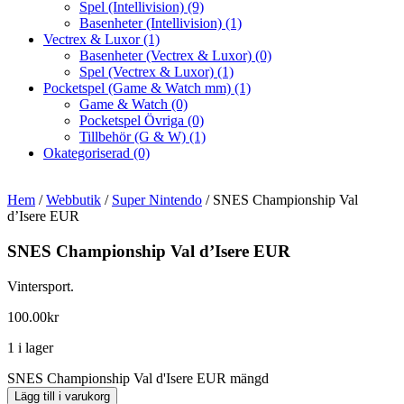
Spel (Intellivision)
(9)
Basenheter (Intellivision)
(1)
Vectrex & Luxor
(1)
Basenheter (Vectrex & Luxor)
(0)
Spel (Vectrex & Luxor)
(1)
Pocketspel (Game & Watch mm)
(1)
Game & Watch
(0)
Pocketspel Övriga
(0)
Tillbehör (G & W)
(1)
Okategoriserad
(0)
Hem
/
Webbutik
/
Super Nintendo
/ SNES Championship Val
d’Isere EUR
SNES Championship Val d’Isere EUR
Vintersport.
100.00
kr
1 i lager
SNES Championship Val d'Isere EUR mängd
Lägg till i varukorg