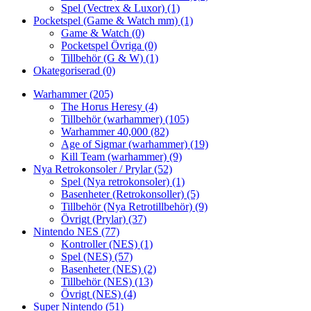
Spel (Vectrex & Luxor)
(1)
Pocketspel (Game & Watch mm)
(1)
Game & Watch
(0)
Pocketspel Övriga
(0)
Tillbehör (G & W)
(1)
Okategoriserad
(0)
Warhammer
(205)
The Horus Heresy
(4)
Tillbehör (warhammer)
(105)
Warhammer 40,000
(82)
Age of Sigmar (warhammer)
(19)
Kill Team (warhammer)
(9)
Nya Retrokonsoler / Prylar
(52)
Spel (Nya retrokonsoler)
(1)
Basenheter (Retrokonsoller)
(5)
Tillbehör (Nya Retrotillbehör)
(9)
Övrigt (Prylar)
(37)
Nintendo NES
(77)
Kontroller (NES)
(1)
Spel (NES)
(57)
Basenheter (NES)
(2)
Tillbehör (NES)
(13)
Övrigt (NES)
(4)
Super Nintendo
(51)