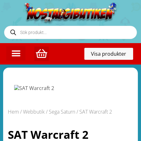
Toggl
Visa produkter
naviga
Hem
/
Webbutik
/
Sega Saturn
/ SAT Warcraft 2
SAT Warcraft 2