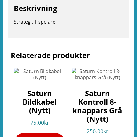
Beskrivning
Strategi. 1 spelare.
Relaterade produkter
e
ation
Saturn
Saturn
Bildkabel
Kontroll 8-
(Nytt)
knappars Grå
(Nytt)
75.00
kr
250.00
kr