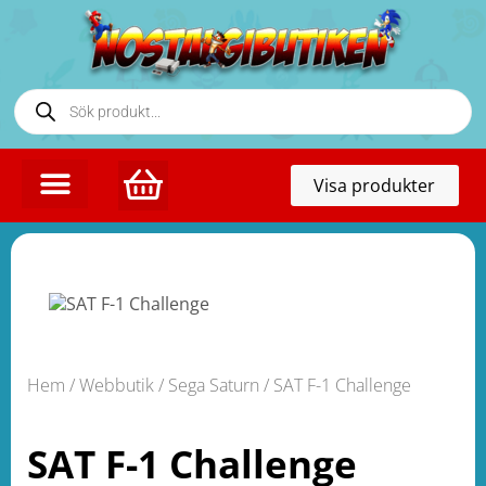
Toggl
Visa produkter
naviga
Hem
/
Webbutik
/
Sega Saturn
/ SAT F-1 Challenge
SAT F-1 Challenge