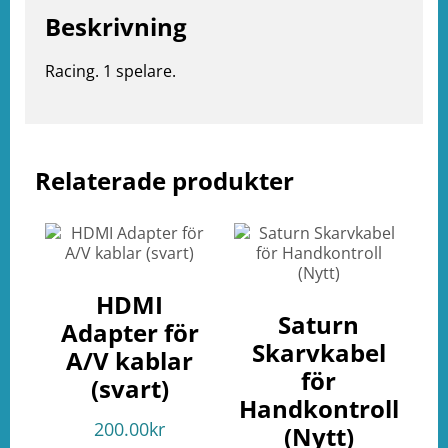
Beskrivning
Racing. 1 spelare.
Relaterade produkter
e
ation
HDMI
Saturn
Adapter för
Skarvkabel
A/V kablar
för
(svart)
Handkontroll
200.00
kr
(Nytt)