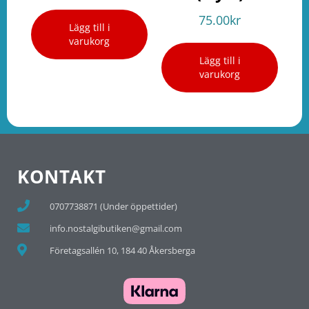
75.00
kr
Lägg till i
varukorg
Lägg till i
varukorg
KONTAKT
0707738871 (Under öppettider)
info.nostalgibutiken@gmail.com
Företagsallén 10, 184 40 Åkersberga