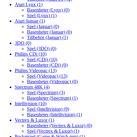
Atari Lynx
(1)
Basenheter (Lynx)
(0)
Spel (Lynx)
(1)
Atari Jaguar
(1)
Spel (Jaguar)
(0)
Basenheter (Jaguar)
(0)
Tillbehör (Jaguar)
(1)
3DO
(0)
Spel (3DO)
(0)
Philips CDi
(10)
Spel (CDi)
(10)
Basenheter (CDi)
(0)
Philips Videopac
(13)
Spel (Videopac)
(13)
Basenheter (Videopac)
(0)
Spectrum 48K
(4)
Spel (Spectrum)
(3)
Basenheter (Spectrum)
(1)
Intellivision
(10)
Spel (Intellivision)
(9)
Basenheter (Intellivision)
(1)
Vectrex & Luxor
(1)
Basenheter (Vectrex & Luxor)
(0)
Spel (Vectrex & Luxor)
(1)
Pocketspel (Game & Watch mm)
(1)