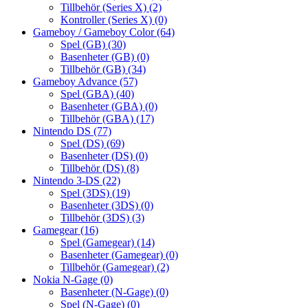
Tillbehör (Series X)
(2)
Kontroller (Series X)
(0)
Gameboy / Gameboy Color
(64)
Spel (GB)
(30)
Basenheter (GB)
(0)
Tillbehör (GB)
(34)
Gameboy Advance
(57)
Spel (GBA)
(40)
Basenheter (GBA)
(0)
Tillbehör (GBA)
(17)
Nintendo DS
(77)
Spel (DS)
(69)
Basenheter (DS)
(0)
Tillbehör (DS)
(8)
Nintendo 3-DS
(22)
Spel (3DS)
(19)
Basenheter (3DS)
(0)
Tillbehör (3DS)
(3)
Gamegear
(16)
Spel (Gamegear)
(14)
Basenheter (Gamegear)
(0)
Tillbehör (Gamegear)
(2)
Nokia N-Gage
(0)
Basenheter (N-Gage)
(0)
Spel (N-Gage)
(0)