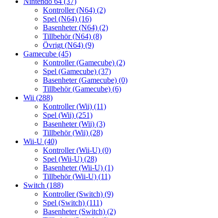
Nintendo 64
(37)
Kontroller (N64)
(2)
Spel (N64)
(16)
Basenheter (N64)
(2)
Tillbehör (N64)
(8)
Övrigt (N64)
(9)
Gamecube
(45)
Kontroller (Gamecube)
(2)
Spel (Gamecube)
(37)
Basenheter (Gamecube)
(0)
Tillbehör (Gamecube)
(6)
Wii
(288)
Kontroller (Wii)
(11)
Spel (Wii)
(251)
Basenheter (Wii)
(3)
Tillbehör (Wii)
(28)
Wii-U
(40)
Kontroller (Wii-U)
(0)
Spel (Wii-U)
(28)
Basenheter (Wii-U)
(1)
Tillbehör (Wii-U)
(11)
Switch
(188)
Kontroller (Switch)
(9)
Spel (Switch)
(111)
Basenheter (Switch)
(2)