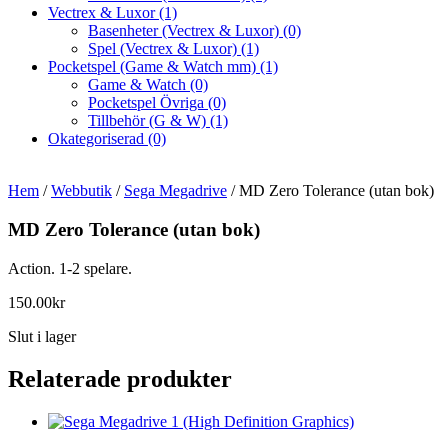
Vectrex & Luxor
(1)
Basenheter (Vectrex & Luxor)
(0)
Spel (Vectrex & Luxor)
(1)
Pocketspel (Game & Watch mm)
(1)
Game & Watch
(0)
Pocketspel Övriga
(0)
Tillbehör (G & W)
(1)
Okategoriserad
(0)
Hem
/
Webbutik
/
Sega Megadrive
/ MD Zero Tolerance (utan bok)
MD Zero Tolerance (utan bok)
Action. 1-2 spelare.
150.00
kr
Slut i lager
Relaterade produkter