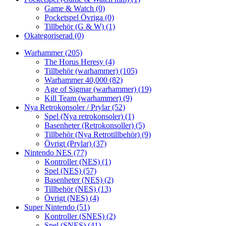
Game & Watch
(0)
Pocketspel Övriga
(0)
Tillbehör (G & W)
(1)
Okategoriserad
(0)
Warhammer
(205)
The Horus Heresy
(4)
Tillbehör (warhammer)
(105)
Warhammer 40,000
(82)
Age of Sigmar (warhammer)
(19)
Kill Team (warhammer)
(9)
Nya Retrokonsoler / Prylar
(52)
Spel (Nya retrokonsoler)
(1)
Basenheter (Retrokonsoller)
(5)
Tillbehör (Nya Retrotillbehör)
(9)
Övrigt (Prylar)
(37)
Nintendo NES
(77)
Kontroller (NES)
(1)
Spel (NES)
(57)
Basenheter (NES)
(2)
Tillbehör (NES)
(13)
Övrigt (NES)
(4)
Super Nintendo
(51)
Kontroller (SNES)
(2)
Spel (SNES)
(41)