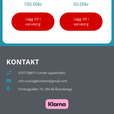
100.00
kr
50.00
kr
Lägg till i
Lägg till i
varukorg
varukorg
KONTAKT
0707738871 (Under öppettider)
info.nostalgibutiken@gmail.com
Företagsallén 10, 184 40 Åkersberga