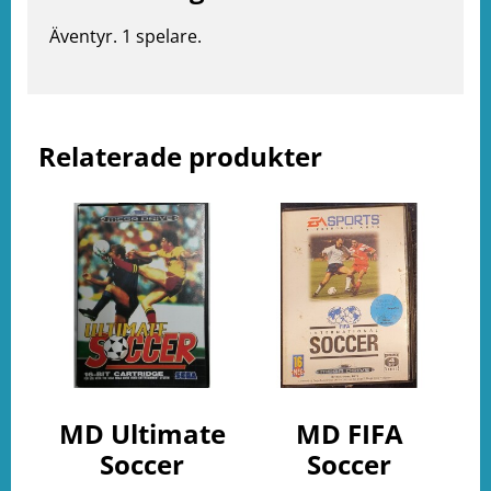
e
Äventyr. 1 spelare.
ation
Relaterade produkter
MD Ultimate
MD FIFA
Soccer
Soccer