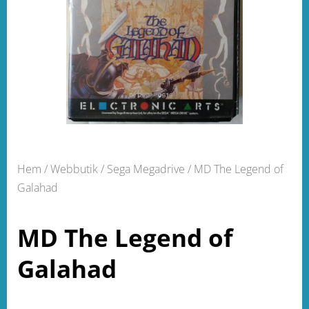
Hem
/
Webbutik
/
Sega Megadrive
/ MD The Legend of
Galahad
MD The Legend of
Galahad