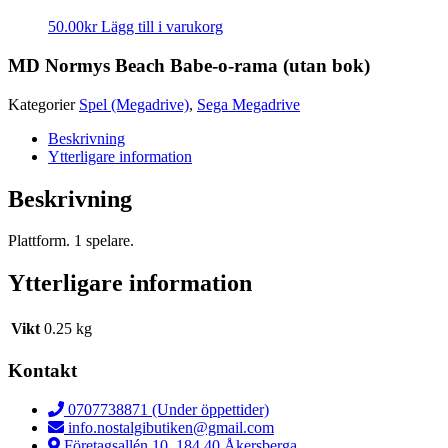
50.00
kr
Lägg till i varukorg
MD Normys Beach Babe-o-rama (utan bok)
Kategorier
Spel (Megadrive)
,
Sega Megadrive
Beskrivning
Ytterligare information
Beskrivning
Plattform. 1 spelare.
Ytterligare information
Vikt
0.25 kg
Kontakt
0707738871 (Under öppettider)
info.nostalgibutiken@gmail.com
Företagsallén 10, 184 40 Åkersberga