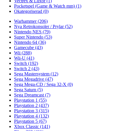
Vectrex & Luxor
(1)
Pocketspel (Game & Watch mm)
(1)
Okategoriserad
(0)
Warhammer
(206)
Nya Retrokonsoler / Prylar
(52)
Nintendo NES
(79)
Super Nintendo
(53)
Nintendo 64
(36)
Gamecube
(43)
Wii
(288)
Wii-U
(41)
Switch
(192)
Switch 2
(43)
Sega Mastersystem
(12)
Sega Megadrive
(47)
Sega Mega-CD / Sega 32-X
(0)
Sega Saturn
(5)
Sega Dreamcast
(7)
Playstation 1
(55)
Playstation 2
(437)
Playstation 3
(315)
Playstation 4
(132)
Playstation 5
(67)
Xbox Classic
(141)