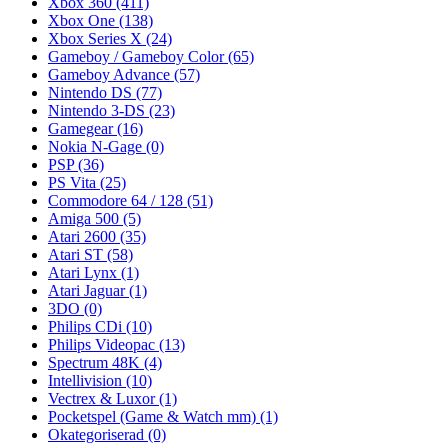
Xbox 360
(411)
Xbox One
(138)
Xbox Series X
(24)
Gameboy / Gameboy Color
(65)
Gameboy Advance
(57)
Nintendo DS
(77)
Nintendo 3-DS
(23)
Gamegear
(16)
Nokia N-Gage
(0)
PSP
(36)
PS Vita
(25)
Commodore 64 / 128
(51)
Amiga 500
(5)
Atari 2600
(35)
Atari ST
(58)
Atari Lynx
(1)
Atari Jaguar
(1)
3DO
(0)
Philips CDi
(10)
Philips Videopac
(13)
Spectrum 48K
(4)
Intellivision
(10)
Vectrex & Luxor
(1)
Pocketspel (Game & Watch mm)
(1)
Okategoriserad
(0)