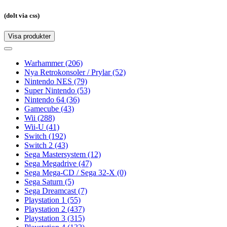
(dolt via css)
Visa produkter
Toggle
navigation
Toggle
navigation
Warhammer
(206)
Nya Retrokonsoler / Prylar
(52)
Nintendo NES
(79)
Super Nintendo
(53)
Nintendo 64
(36)
Gamecube
(43)
Wii
(288)
Wii-U
(41)
Switch
(192)
Switch 2
(43)
Sega Mastersystem
(12)
Sega Megadrive
(47)
Sega Mega-CD / Sega 32-X
(0)
Sega Saturn
(5)
Sega Dreamcast
(7)
Playstation 1
(55)
Playstation 2
(437)
Playstation 3
(315)