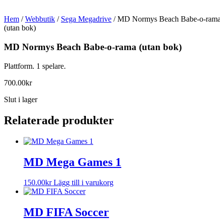
Hem
/
Webbutik
/
Sega Megadrive
/ MD Normys Beach Babe-o-ram
(utan bok)
MD Normys Beach Babe-o-rama (utan bok)
Plattform. 1 spelare.
700.00
kr
Slut i lager
Relaterade produkter
MD Mega Games 1
150.00
kr
Lägg till i varukorg
MD FIFA Soccer