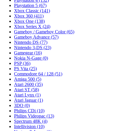
Playstation 4
(132)
Playstation 5
(67)
Xbox Classic
(141)
Xbox 360
(411)
Xbox One
(138)
Xbox Series X
(24)
Gameboy / Gameboy Color
(65)
Gameboy Advance
(57)
Nintendo DS
(77)
Nintendo 3-DS
(23)
Gamegear
(16)
Nokia N-Gage
(0)
PSP
(36)
PS Vita
(25)
Commodore 64 / 128
(51)
Amiga 500
(5)
Atari 2600
(35)
Atari ST
(58)
Atari Lynx
(1)
Atari Jaguar
(1)
3DO
(0)
Philips CDi
(10)
Philips Videopac
(13)
Spectrum 48K
(4)
Intellivision
(10)