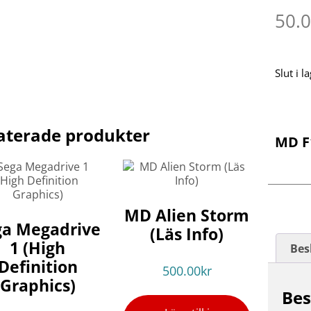
50.
Slut i l
aterade produkter
MD F
MD Alien Storm
ga Megadrive
(Läs Info)
1 (High
Bes
Definition
500.00
kr
Graphics)
Bes