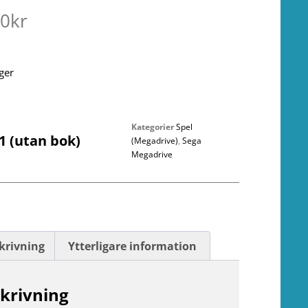
00
kr
ager
Kategorier
Spel
1 (utan bok)
(Megadrive)
,
Sega
Megadrive
krivning
Ytterligare information
krivning