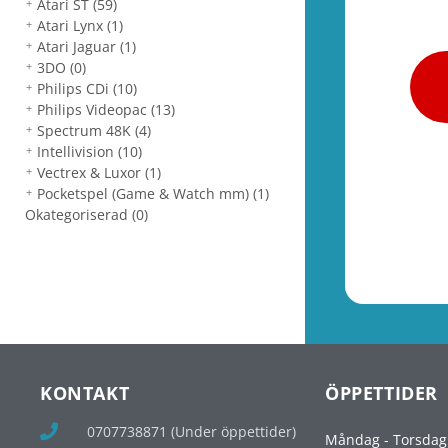
Atari ST
(59)
Atari Lynx
(1)
Atari Jaguar
(1)
3DO
(0)
Philips CDi
(10)
Philips Videopac
(13)
Spectrum 48K
(4)
Intellivision
(10)
Vectrex & Luxor
(1)
Pocketspel (Game & Watch mm)
(1)
Okategoriserad
(0)
KONTAKT
ÖPPETTIDER
0707738871 (Under öppettider)
Måndag - Torsdag