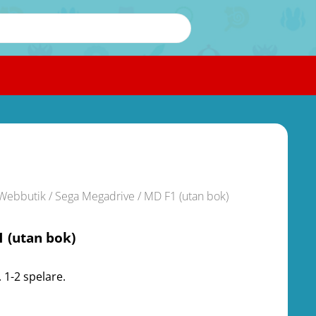
Webbutik
/
Sega Megadrive
/ MD F1 (utan bok)
 (utan bok)
 1-2 spelare.