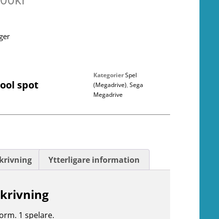
ager
Kategorier
Spel
ool spot
(Megadrive)
,
Sega
Megadrive
krivning
Ytterligare information
krivning
form. 1 spelare.