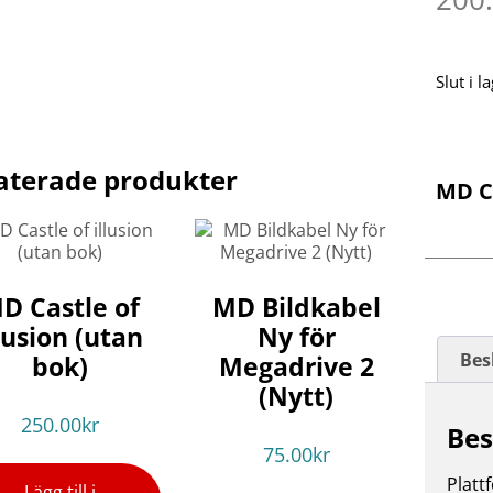
Slut i l
aterade produkter
MD C
D Castle of
MD Bildkabel
llusion (utan
Ny för
Bes
bok)
Megadrive 2
(Nytt)
250.00
kr
Bes
75.00
kr
Platt
Lägg till i