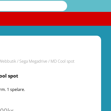
Webbutik
/
Sega Megadrive
/ MD Cool spot
ool spot
rm. 1 spelare.
.00
kr