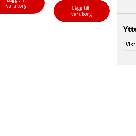
varukorg
Lägg till i
varukorg
Ytt
Vikt