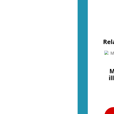
Övrigt (NES)
(4)
(53)
Kontroller (SNES)
(2)
Spel (SNES)
(42)
Basenheter (SNES)
(0)
Tillbehör (SNES)
(9)
Övrigt (SNES)
(1)
(36)
Rel
Kontroller (N64)
(2)
Spel (N64)
(15)
Basenheter (N64)
(2)
Tillbehör (N64)
(8)
Övrigt (N64)
(9)
(43)
M
Kontroller (Gamecube)
(2)
i
Spel (Gamecube)
(35)
Basenheter (Gamecube)
(0)
Tillbehör (Gamecube)
(6)
(288)
Kontroller (Wii)
(10)
Spel (Wii)
(252)
Basenheter (Wii)
(3)
Tillbehör (Wii)
(28)