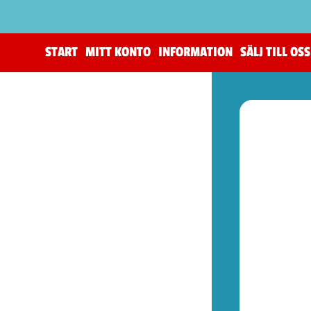
START
MITT KONTO
INFORMATION
SÄLJ TILL OSS
(206)
The Horus Heresy
(4)
Tillbehör (warhammer)
(105)
Warhammer 40,000
(83)
Age of Sigmar (warhammer)
(19)
Kill Team (warhammer)
(9)
(52)
Spel (Nya retrokonsoler)
(1)
Basenheter (Retrokonsoller)
(5)
Tillbehör (Nya Retrotillbehör)
(9)
Övrigt (Prylar)
(37)
(78)
Kontroller (NES)
(1)
Spel (NES)
(58)
Basenheter (NES)
(2)
Tillbehör (NES)
(13)