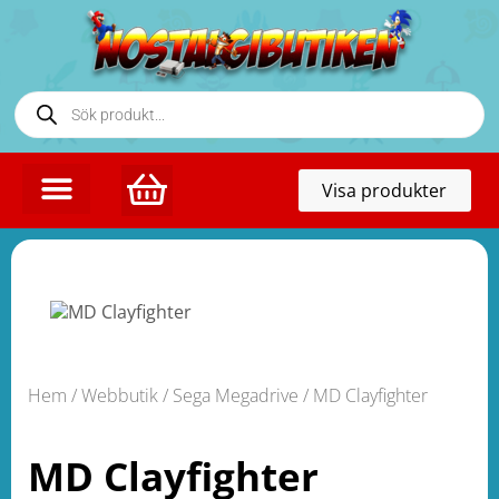
Toggl
Visa produkter
naviga
Hem
/
Webbutik
/
Sega Megadrive
/ MD Clayfighter
MD Clayfighter