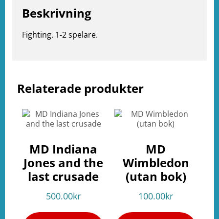
Beskrivning
Fighting. 1-2 spelare.
Relaterade produkter
e
ation
MD Indiana
MD
Jones and the
Wimbledon
last crusade
(utan bok)
500.00
kr
100.00
kr