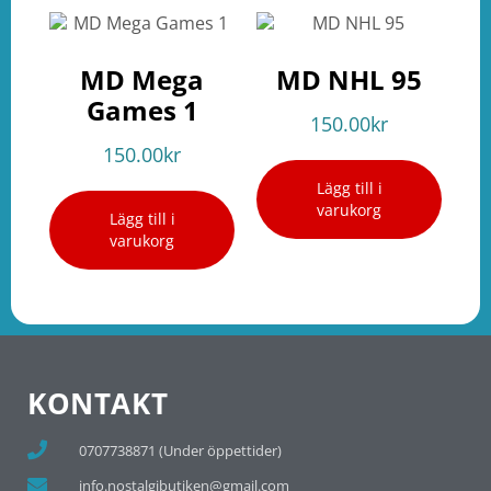
MD Mega
MD NHL 95
Games 1
150.00
kr
150.00
kr
Lägg till i
varukorg
Lägg till i
varukorg
KONTAKT
0707738871 (Under öppettider)
info.nostalgibutiken@gmail.com