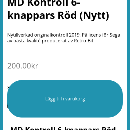
MD Kontroll 6-
knappars Röd (Nytt)
Nytillverkad originalkontroll 2019. På licens för Sega
av bästa kvalité producerat av Retro-Bit.
200.00
kr
3 i lager
Lägg till i varukorg
MD Kontroll 6-knappars Röd