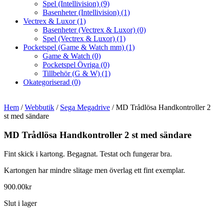
Spel (Intellivision)
(9)
Basenheter (Intellivision)
(1)
Vectrex & Luxor
(1)
Basenheter (Vectrex & Luxor)
(0)
Spel (Vectrex & Luxor)
(1)
Pocketspel (Game & Watch mm)
(1)
Game & Watch
(0)
Pocketspel Övriga
(0)
Tillbehör (G & W)
(1)
Okategoriserad
(0)
Hem
/
Webbutik
/
Sega Megadrive
/ MD Trådlösa Handkontroller 2
st med sändare
MD Trådlösa Handkontroller 2 st med sändare
Fint skick i kartong. Begagnat. Testat och fungerar bra.
Kartongen har mindre slitage men överlag ett fint exemplar.
900.00
kr
Slut i lager