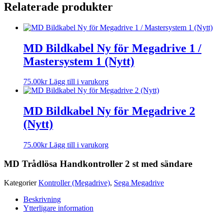
Relaterade produkter
MD Bildkabel Ny för Megadrive 1 /
Mastersystem 1 (Nytt)
75.00
kr
Lägg till i varukorg
MD Bildkabel Ny för Megadrive 2
(Nytt)
75.00
kr
Lägg till i varukorg
MD Trådlösa Handkontroller 2 st med sändare
Kategorier
Kontroller (Megadrive)
,
Sega Megadrive
Beskrivning
Ytterligare information