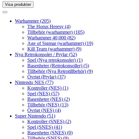
Visa produkter
Toggle
navigation
Toggle
navigation
Warhammer
(205)
The Horus Heresy
(4)
Tillbehör (warhammer)
(105)
Warhammer 40,000
(82)
Age of Sigmar (warhammer)
(19)
Kill Team (warhammer)
(9)
Nya Retrokonsoler / Prylar
(52)
Spel (Nya retrokonsoler)
(1)
Basenheter (Retrokonsoller)
(5)
Tillbehör (Nya Retrotillbehör)
(9)
Övrigt (Prylar)
(37)
Nintendo NES
(77)
Kontroller (NES)
(1)
Spel (NES)
(57)
Basenheter (NES)
(2)
Tillbehör (NES)
(13)
Övrigt (NES)
(4)
Super Nintendo
(51)
Kontroller (SNES)
(2)
Spel (SNES)
(41)
Basenheter (SNES)
(0)
Tillbehör (SNES)
(9)