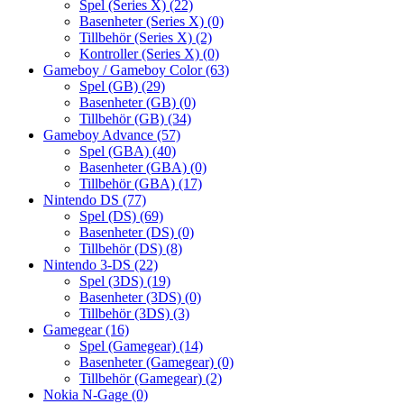
Spel (Series X)
(22)
Basenheter (Series X)
(0)
Tillbehör (Series X)
(2)
Kontroller (Series X)
(0)
Gameboy / Gameboy Color
(63)
Spel (GB)
(29)
Basenheter (GB)
(0)
Tillbehör (GB)
(34)
Gameboy Advance
(57)
Spel (GBA)
(40)
Basenheter (GBA)
(0)
Tillbehör (GBA)
(17)
Nintendo DS
(77)
Spel (DS)
(69)
Basenheter (DS)
(0)
Tillbehör (DS)
(8)
Nintendo 3-DS
(22)
Spel (3DS)
(19)
Basenheter (3DS)
(0)
Tillbehör (3DS)
(3)
Gamegear
(16)
Spel (Gamegear)
(14)
Basenheter (Gamegear)
(0)
Tillbehör (Gamegear)
(2)
Nokia N-Gage
(0)