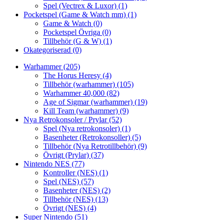
Spel (Vectrex & Luxor)
(1)
Pocketspel (Game & Watch mm)
(1)
Game & Watch
(0)
Pocketspel Övriga
(0)
Tillbehör (G & W)
(1)
Okategoriserad
(0)
Warhammer
(205)
The Horus Heresy
(4)
Tillbehör (warhammer)
(105)
Warhammer 40,000
(82)
Age of Sigmar (warhammer)
(19)
Kill Team (warhammer)
(9)
Nya Retrokonsoler / Prylar
(52)
Spel (Nya retrokonsoler)
(1)
Basenheter (Retrokonsoller)
(5)
Tillbehör (Nya Retrotillbehör)
(9)
Övrigt (Prylar)
(37)
Nintendo NES
(77)
Kontroller (NES)
(1)
Spel (NES)
(57)
Basenheter (NES)
(2)
Tillbehör (NES)
(13)
Övrigt (NES)
(4)
Super Nintendo
(51)