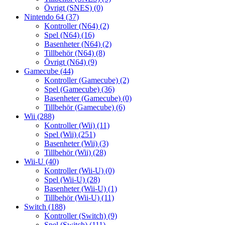
Övrigt (SNES)
(0)
Nintendo 64
(37)
Kontroller (N64)
(2)
Spel (N64)
(16)
Basenheter (N64)
(2)
Tillbehör (N64)
(8)
Övrigt (N64)
(9)
Gamecube
(44)
Kontroller (Gamecube)
(2)
Spel (Gamecube)
(36)
Basenheter (Gamecube)
(0)
Tillbehör (Gamecube)
(6)
Wii
(288)
Kontroller (Wii)
(11)
Spel (Wii)
(251)
Basenheter (Wii)
(3)
Tillbehör (Wii)
(28)
Wii-U
(40)
Kontroller (Wii-U)
(0)
Spel (Wii-U)
(28)
Basenheter (Wii-U)
(1)
Tillbehör (Wii-U)
(11)
Switch
(188)
Kontroller (Switch)
(9)
Spel (Switch)
(111)