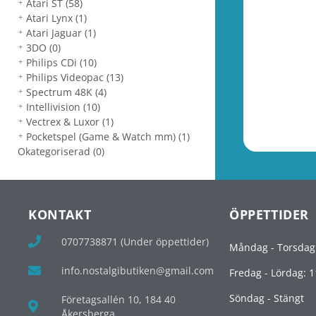
Atari ST
(58)
Atari Lynx
(1)
Atari Jaguar
(1)
3DO
(0)
Philips CDi
(10)
Philips Videopac
(13)
Spectrum 48K
(4)
Intellivision
(10)
Vectrex & Luxor
(1)
Pocketspel (Game & Watch mm)
(1)
Okategoriserad
(0)
KONTAKT
ÖPPETTIDER
0707738871 (Under öppettider)
Måndag - Torsdag
info.nostalgibutiken@gmail.com
Fredag - Lördag: 1
Söndag - Stängt
Företagsallén 10, 184 40
Åkersberga