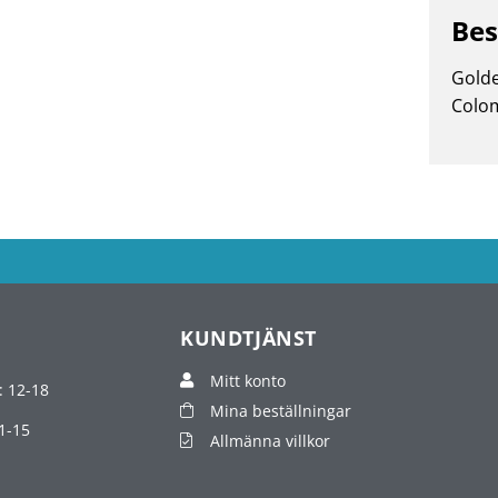
Bes
Golde
Colom
KUNDTJÄNST
Mitt konto
: 12-18
Mina beställningar
1-15
Allmänna villkor