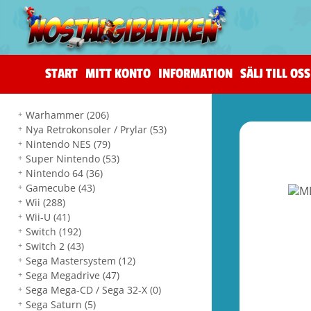
START
MITT KONTO
INFORMATION
SÄLJ TILL OSS
Warhammer
(206)
Nya Retrokonsoler / Prylar
(53)
Nintendo NES
(79)
Super Nintendo
(53)
Nintendo 64
(36)
Gamecube
(43)
Wii
(288)
Wii-U
(41)
Switch
(192)
Switch 2
(43)
Sega Mastersystem
(12)
Sega Megadrive
(47)
Sega Mega-CD / Sega 32-X
(0)
Sega Saturn
(5)