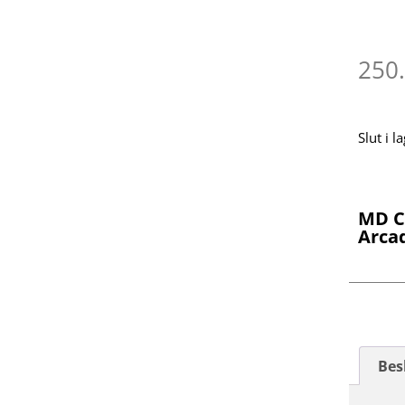
250
Slut i l
MD CD
Arcad
Bes