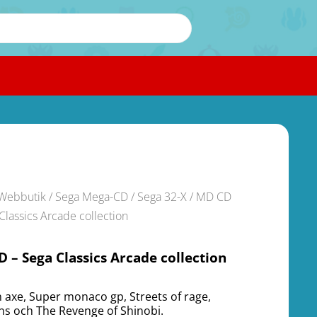
Webbutik
/
Sega Mega-CD / Sega 32-X
/ MD CD
Classics Arcade collection
 – Sega Classics Arcade collection
 axe, Super monaco gp, Streets of rage,
s och The Revenge of Shinobi.