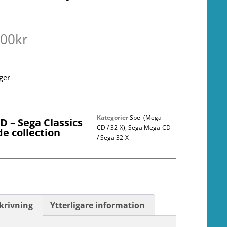
.00
kr
ager
Kategorier
Spel (Mega-
 – Sega Classics
CD / 32-X)
,
Sega Mega-CD
e collection
/ Sega 32-X
krivning
Ytterligare information