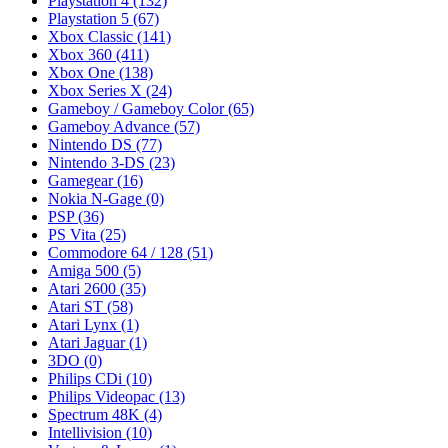
Playstation 4
(132)
Playstation 5
(67)
Xbox Classic
(141)
Xbox 360
(411)
Xbox One
(138)
Xbox Series X
(24)
Gameboy / Gameboy Color
(65)
Gameboy Advance
(57)
Nintendo DS
(77)
Nintendo 3-DS
(23)
Gamegear
(16)
Nokia N-Gage
(0)
PSP
(36)
PS Vita
(25)
Commodore 64 / 128
(51)
Amiga 500
(5)
Atari 2600
(35)
Atari ST
(58)
Atari Lynx
(1)
Atari Jaguar
(1)
3DO
(0)
Philips CDi
(10)
Philips Videopac
(13)
Spectrum 48K
(4)
Intellivision
(10)