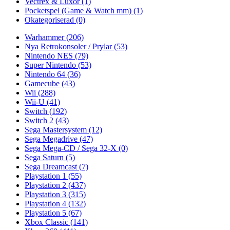
Vectrex & Luxor
(1)
Pocketspel (Game & Watch mm)
(1)
Okategoriserad
(0)
Warhammer
(206)
Nya Retrokonsoler / Prylar
(53)
Nintendo NES
(79)
Super Nintendo
(53)
Nintendo 64
(36)
Gamecube
(43)
Wii
(288)
Wii-U
(41)
Switch
(192)
Switch 2
(43)
Sega Mastersystem
(12)
Sega Megadrive
(47)
Sega Mega-CD / Sega 32-X
(0)
Sega Saturn
(5)
Sega Dreamcast
(7)
Playstation 1
(55)
Playstation 2
(437)
Playstation 3
(315)
Playstation 4
(132)
Playstation 5
(67)
Xbox Classic
(141)