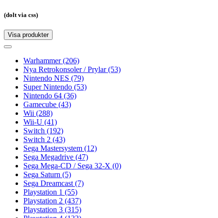
(dolt via css)
Visa produkter
Toggle
navigation
Toggle
navigation
Warhammer
(206)
Nya Retrokonsoler / Prylar
(53)
Nintendo NES
(79)
Super Nintendo
(53)
Nintendo 64
(36)
Gamecube
(43)
Wii
(288)
Wii-U
(41)
Switch
(192)
Switch 2
(43)
Sega Mastersystem
(12)
Sega Megadrive
(47)
Sega Mega-CD / Sega 32-X
(0)
Sega Saturn
(5)
Sega Dreamcast
(7)
Playstation 1
(55)
Playstation 2
(437)
Playstation 3
(315)