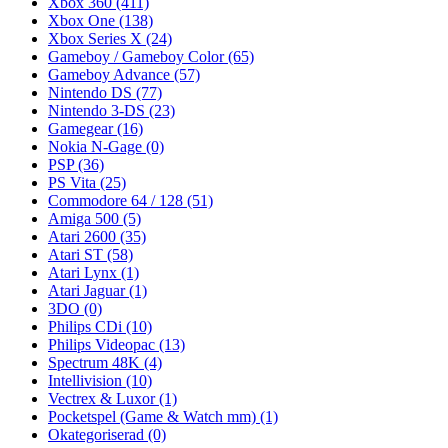
Xbox 360
(411)
Xbox One
(138)
Xbox Series X
(24)
Gameboy / Gameboy Color
(65)
Gameboy Advance
(57)
Nintendo DS
(77)
Nintendo 3-DS
(23)
Gamegear
(16)
Nokia N-Gage
(0)
PSP
(36)
PS Vita
(25)
Commodore 64 / 128
(51)
Amiga 500
(5)
Atari 2600
(35)
Atari ST
(58)
Atari Lynx
(1)
Atari Jaguar
(1)
3DO
(0)
Philips CDi
(10)
Philips Videopac
(13)
Spectrum 48K
(4)
Intellivision
(10)
Vectrex & Luxor
(1)
Pocketspel (Game & Watch mm)
(1)
Okategoriserad
(0)