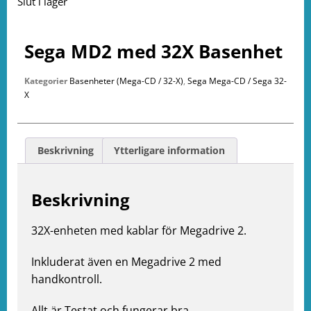
Slut i lager
Sega MD2 med 32X Basenhet
Kategorier
Basenheter (Mega-CD / 32-X)
,
Sega Mega-CD / Sega 32-
X
Beskrivning
Ytterligare information
Beskrivning
e
32X-enheten med kablar för Megadrive 2.
ation
Inkluderat även en Megadrive 2 med
handkontroll.
Allt är Testat och fungerar bra.