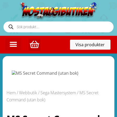
Toggl
Visa produkter
naviga
Hem
/
Webbutik
/
Sega Mastersystem
/ MS Secret
Command (utan bok)