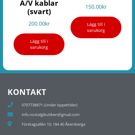
A/V kablar
150.00
kr
(svart)
200.00
kr
Lägg till i
varukorg
Lägg till i
varukorg
KONTAKT
0707738871 (Under öppettider)
info.nostalgibutiken@gmail.com
Företagsallén 10, 184 40 Åkersberga