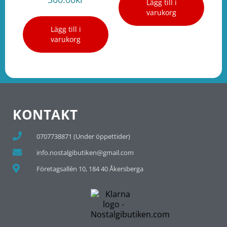
Lägg till i
varukorg
Lägg till i
varukorg
KONTAKT
0707738871 (Under öppettider)
info.nostalgibutiken@gmail.com
Företagsallén 10, 184 40 Åkersberga