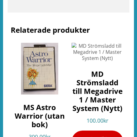
e
ation
Relaterade produkter
MD
Strömsladd
till Megadrive
1 / Master
MS Astro
System (Nytt)
Warrior (utan
100.00
kr
bok)
300.00
kr