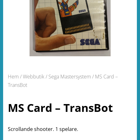
Hem
/
Webbutik
/
Sega Mastersystem
/ MS Card –
TransBot
MS Card – TransBot
Scrollande shooter. 1 spelare.