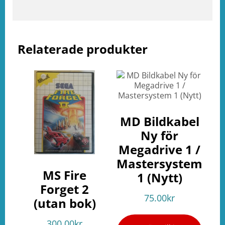
e
ation
Relaterade produkter
MD Bildkabel
Ny för
Megadrive 1 /
Mastersystem
MS Fire
1 (Nytt)
Forget 2
75.00
kr
(utan bok)
300.00
kr