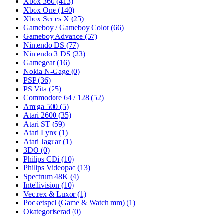
Xbox 360
(413)
Xbox One
(140)
Xbox Series X
(25)
Gameboy / Gameboy Color
(66)
Gameboy Advance
(57)
Nintendo DS
(77)
Nintendo 3-DS
(23)
Gamegear
(16)
Nokia N-Gage
(0)
PSP
(36)
PS Vita
(25)
Commodore 64 / 128
(52)
Amiga 500
(5)
Atari 2600
(35)
Atari ST
(59)
Atari Lynx
(1)
Atari Jaguar
(1)
3DO
(0)
Philips CDi
(10)
Philips Videopac
(13)
Spectrum 48K
(4)
Intellivision
(10)
Vectrex & Luxor
(1)
Pocketspel (Game & Watch mm)
(1)
Okategoriserad
(0)