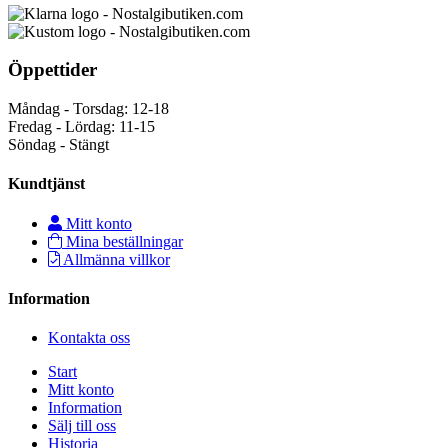
Öppettider
Måndag - Torsdag: 12-18
Fredag - Lördag: 11-15
Söndag - Stängt
Kundtjänst
Mitt konto
Mina beställningar
Allmänna villkor
Information
Kontakta oss
Start
Mitt konto
Information
Sälj till oss
Historia