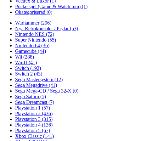
Vectrex & Luxor
(1)
Pocketspel (Game & Watch mm)
(1)
Okategoriserad
(0)
Warhammer
(206)
Nya Retrokonsoler / Prylar
(53)
Nintendo NES
(72)
Super Nintendo
(55)
Nintendo 64
(36)
Gamecube
(44)
Wii
(288)
Wii-U
(41)
Switch
(192)
Switch 2
(43)
Sega Mastersystem
(12)
Sega Megadrive
(41)
Sega Mega-CD / Sega 32-X
(0)
Sega Saturn
(5)
Sega Dreamcast
(7)
Playstation 1
(57)
Playstation 2
(436)
Playstation 3
(315)
Playstation 4
(136)
Playstation 5
(67)
Xbox Classic
(141)