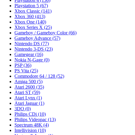
Playstation 4
(136)
Playstation 5
(67)
Xbox Classic
(141)
Xbox 360
(413)
Xbox One
(140)
Xbox Series X
(25)
Gameboy / Gameboy Color
(66)
Gameboy Advance
(57)
Nintendo DS
(77)
Nintendo 3-DS
(23)
Gamegear
(16)
Nokia N-Gage
(0)
PSP
(36)
PS Vita
(25)
Commodore 64 / 128
(52)
Amiga 500
(5)
Atari 2600
(35)
Atari ST
(59)
Atari Lynx
(1)
Atari Jaguar
(1)
3DO
(0)
Philips CDi
(10)
Philips Videopac
(13)
Spectrum 48K
(4)
Intellivision
(10)