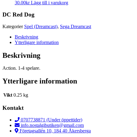
30.00
kr
Lägg till i varukorg
DC Red Dog
Kategorier
Spel (Dreamcast)
,
Sega Dreamcast
Beskrivning
Ytterligare information
Beskrivning
Action. 1-4 spelare.
Ytterligare information
Vikt
0.25 kg
Kontakt
0707738871 (Under öppettider)
info.nostalgibutiken@gmail.com
Företagsallén 10, 184 40 Åkersberga