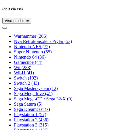
(dolt via css)
Visa produkter
Toggle
navigation
Toggle
navigation
Warhammer
(206)
Nya Retrokonsoler / Prylar
(53)
Nintendo NES
(72)
Super Nintendo
(55)
Nintendo 64
(36)
Gamecube
(44)
Wii
(288)
Wii-U
(41)
Switch
(192)
Switch 2
(43)
Sega Mastersystem
(12)
Sega Megadrive
(41)
Sega Mega-CD / Sega 32-X
(0)
Sega Saturn
(5)
Sega Dreamcast
(7)
Playstation 1
(57)
Playstation 2
(436)
Playstation 3
(315)