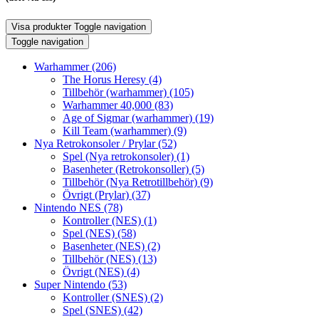
Visa produkter
Toggle navigation
Toggle navigation
Warhammer
(206)
The Horus Heresy
(4)
Tillbehör (warhammer)
(105)
Warhammer 40,000
(83)
Age of Sigmar (warhammer)
(19)
Kill Team (warhammer)
(9)
Nya Retrokonsoler / Prylar
(52)
Spel (Nya retrokonsoler)
(1)
Basenheter (Retrokonsoller)
(5)
Tillbehör (Nya Retrotillbehör)
(9)
Övrigt (Prylar)
(37)
Nintendo NES
(78)
Kontroller (NES)
(1)
Spel (NES)
(58)
Basenheter (NES)
(2)
Tillbehör (NES)
(13)
Övrigt (NES)
(4)
Super Nintendo
(53)
Kontroller (SNES)
(2)
Spel (SNES)
(42)