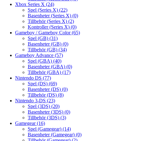
Xbox Series X
(24)
Spel (Series X)
(22)
Basenheter (Series X)
(0)
Tillbehör (Series X)
(2)
Kontroller (Series X)
(0)
Gameboy / Gameboy Color
(65)
Spel (GB)
(31)
Basenheter (GB)
(0)
Tillbehör (GB)
(34)
Gameboy Advance
(57)
Spel (GBA)
(40)
Basenheter (GBA)
(0)
Tillbehör (GBA)
(17)
Nintendo DS
(77)
Spel (DS)
(69)
Basenheter (DS)
(0)
Tillbehör (DS)
(8)
Nintendo 3-DS
(23)
Spel (3DS)
(20)
Basenheter (3DS)
(0)
Tillbehör (3DS)
(3)
Gamegear
(16)
Spel (Gamegear)
(14)
Basenheter (Gamegear)
(0)
Tillbehör (Gamegear)
(2)