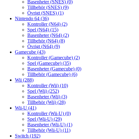
Basenheter (SNES)
(0)
Tillbehör (SNES)
(9)
Övrigt (SNES)
(1)
Nintendo 64
(36)
Kontroller (N64)
(2)
Spel (N64)
(15)
Basenheter (N64)
(2)
Tillbehör (N64)
(8)
Övrigt (N64)
(9)
Gamecube
(43)
Kontroller (Gamecube)
(2)
Spel (Gamecube)
(35)
Basenheter (Gamecube)
(0)
Tillbehör (Gamecube)
(6)
Wii
(288)
Kontroller (Wii)
(10)
Spel (Wii)
(252)
Basenheter (Wii)
(3)
Tillbehör (Wii)
(28)
Wii-U
(41)
Kontroller (Wii-U)
(0)
Spel (Wii-U)
(29)
Basenheter (Wii-U)
(1)
Tillbehör (Wii-U)
(11)
Switch
(192)