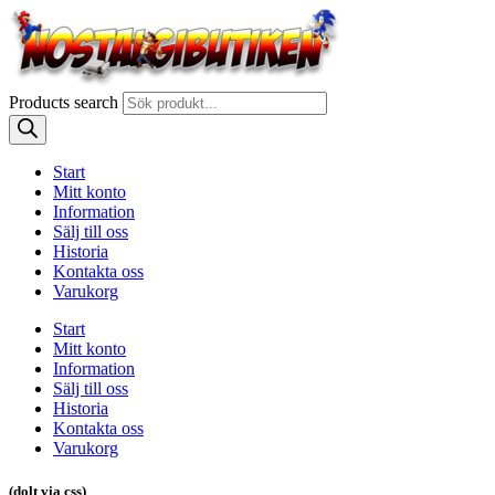
Products search
Start
Mitt konto
Information
Sälj till oss
Historia
Kontakta oss
Varukorg
Start
Mitt konto
Information
Sälj till oss
Historia
Kontakta oss
Varukorg
(dolt via css)