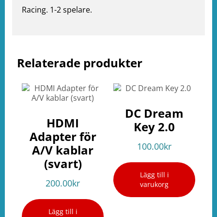
Racing. 1-2 spelare.
Relaterade produkter
e
ation
DC Dream
HDMI
Key 2.0
Adapter för
100.00
kr
A/V kablar
(svart)
Lägg till i
200.00
kr
varukorg
Lägg till i