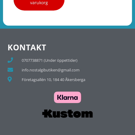
varukorg
KONTAKT
0707738871 (Under öppettider)
info.nostalgibutiken@gmail.com
Företagsallén 10, 184 40 Åkersberga