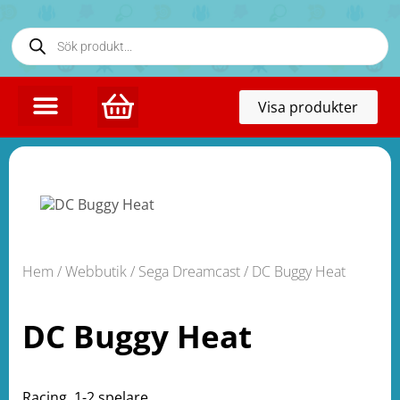
Toggl
Visa produkter
naviga
Hem
/
Webbutik
/
Sega Dreamcast
/ DC Buggy Heat
DC Buggy Heat
Racing. 1-2 spelare.